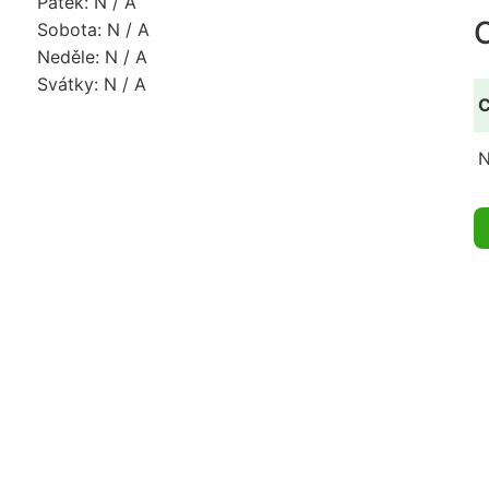
Pátek: N / A
Sobota: N / A
Neděle: N / A
Svátky: N / A
C
N