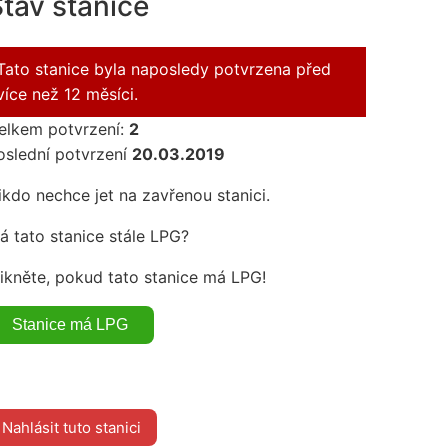
tav stanice
Tato stanice byla naposledy potvrzena před
více než 12 měsíci.
elkem potvrzení:
2
oslední potvrzení
20.03.2019
ikdo nechce jet na zavřenou stanici.
á tato stanice stále LPG?
likněte, pokud tato stanice má LPG!
Nahlásit tuto stanici