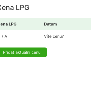
Cena LPG
ena LPG
Datum
 / A
Víte cenu?
Přidat aktuální cenu