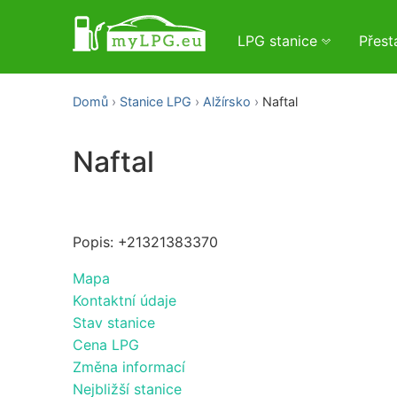
LPG stanice
Přes
Domů
Stanice LPG
Alžírsko
Naftal
Naftal
Popis: +21321383370
Mapa
Kontaktní údaje
Stav stanice
Cena LPG
Změna informací
Nejbližší stanice