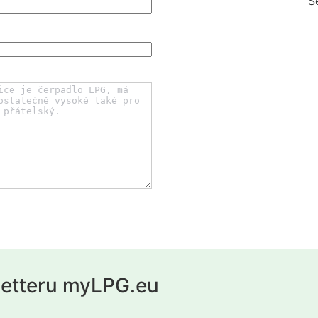
S
letteru myLPG.eu