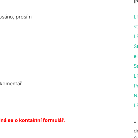
N
apsáno, prosím
L
s
L
S
el
S
L
 komentář.
P
N
L
ná se o kontaktní formulář.
*
de