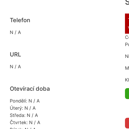
S
Telefon
N / A
C
P
URL
N
N / A
M
K
Otevírací doba
Pondělí: N / A
Úterý: N / A
Středa: N / A
Čtvrtek: N / A