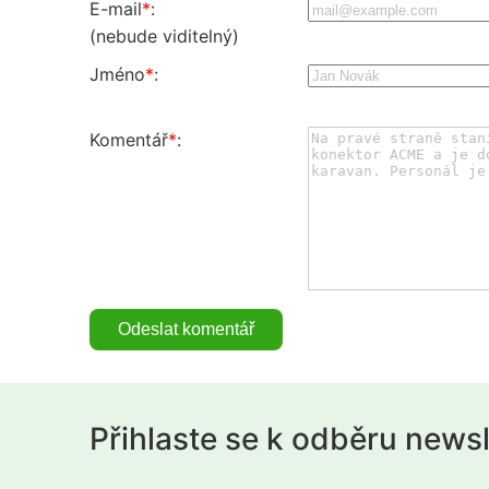
E-mail
*
:
(nebude viditelný)
Jméno
*
:
Komentář
*
:
Přihlaste se k odběru news