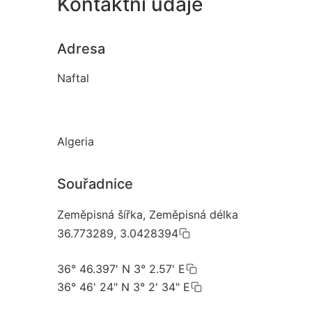
Kontaktní údaje
Adresa
Naftal
Algeria
Souřadnice
Zeměpisná šířka, Zeměpisná délka
36.773289, 3.0428394
36° 46.397' N 3° 2.57' E
36° 46' 24" N 3° 2' 34" E