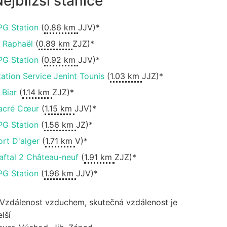
ejbližší stanice
PG Station
(
0.86 km
JJV)*
t Raphaël
(
0.89 km
ZJZ)*
PG Station
(
0.92 km
JJV)*
tation Service Jenint Tounis
(
1.03 km
JJZ)*
 Biar
(
1.14 km
ZJZ)*
acré Cœur
(
1.15 km
JJV)*
PG Station
(
1.56 km
JZ)*
ort D'alger
(
1.71 km
V)*
aftal 2 Château-neuf
(
1.91 km
ZJZ)*
PG Station
(
1.96 km
JJV)*
 Vzdálenost vzduchem, skutečná vzdálenost je
lší