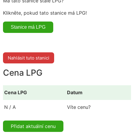
Má tato stanice stále LPG?
Klikněte, pokud tato stanice má LPG!
Nahlásit tuto stanici
Cena LPG
Cena LPG
Datum
N / A
Víte cenu?
Přidat aktuální cenu