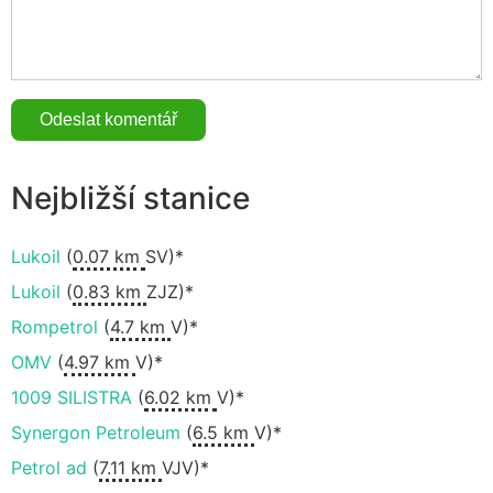
Nejbližší stanice
Lukoil
(
0.07 km
SV)*
Lukoil
(
0.83 km
ZJZ)*
Rompetrol
(
4.7 km
V)*
OMV
(
4.97 km
V)*
1009 SILISTRA
(
6.02 km
V)*
Synergon Petroleum
(
6.5 km
V)*
Petrol ad
(
7.11 km
VJV)*