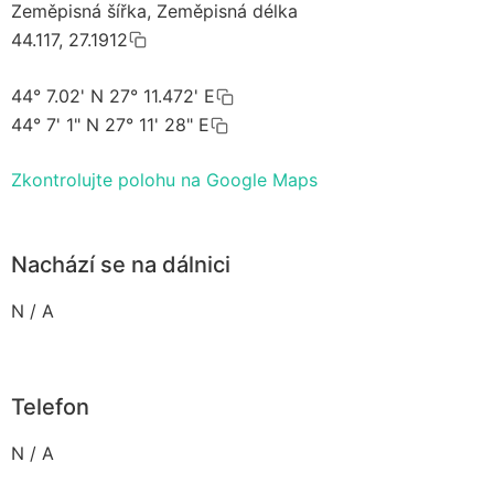
Zeměpisná šířka, Zeměpisná délka
44.117, 27.1912
44° 7.02' N 27° 11.472' E
44° 7' 1" N 27° 11' 28" E
Zkontrolujte polohu na Google Maps
Nachází se na dálnici
N / A
Telefon
N / A