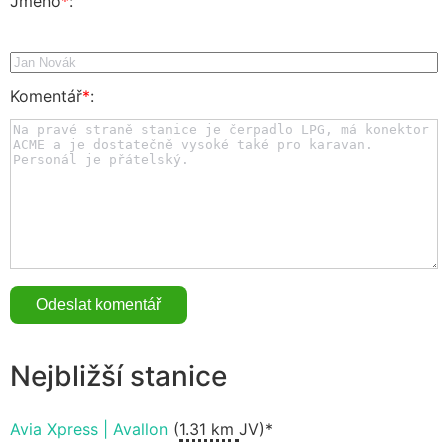
Jméno
*
:
Komentář
*
:
Nejbližší stanice
Avia Xpress | Avallon
(
1.31 km
JV)*