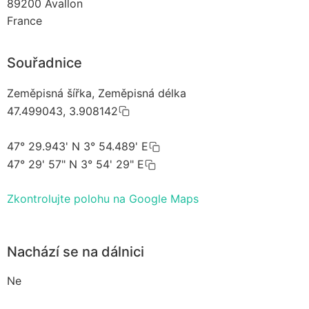
89200
Avallon
France
Souřadnice
Zeměpisná šířka, Zeměpisná délka
47.499043, 3.908142
47° 29.943' N 3° 54.489' E
47° 29' 57" N 3° 54' 29" E
Zkontrolujte polohu na Google Maps
Nachází se na dálnici
Ne