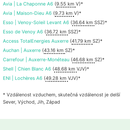
Avia | La Chaponne A6
(
9.55 km
V)*
Avia | Maison-Dieu A6
(
9.73 km
V)*
Esso | Venoy-Soleil Levant A6
(
36.64 km
SSZ)*
Esso de Venoy A6
(
36.72 km
SSZ)*
Access TotalEnergies Auxerre
(
41.79 km
SZ)*
Auchan | Auxerre
(
43.16 km
SZ)*
Carrefour | Auxerre-Monéteau
(
46.68 km
SZ)*
Shell | Chien Blanc A6
(
48.68 km
VJV)*
ENI | Lochères A6
(
49.28 km
VJV)*
* Vzdálenost vzduchem, skutečná vzdálenost je delší
Sever, Východ, Jih, Západ