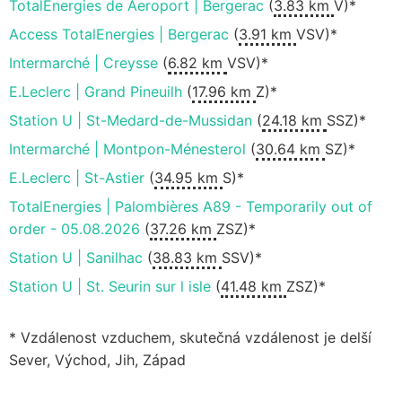
TotalEnergies de Aeroport | Bergerac
(
3.83 km
V)*
Access TotalEnergies | Bergerac
(
3.91 km
VSV)*
Intermarché | Creysse
(
6.82 km
VSV)*
E.Leclerc | Grand Pineuilh
(
17.96 km
Z)*
Station U | St-Medard-de-Mussidan
(
24.18 km
SSZ)*
Intermarché | Montpon-Ménesterol
(
30.64 km
SZ)*
E.Leclerc | St-Astier
(
34.95 km
S)*
TotalEnergies | Palombières A89 - Temporarily out of
order - 05.08.2026
(
37.26 km
ZSZ)*
Station U | Sanilhac
(
38.83 km
SSV)*
Station U | St. Seurin sur l isle
(
41.48 km
ZSZ)*
* Vzdálenost vzduchem, skutečná vzdálenost je delší
Sever, Východ, Jih, Západ