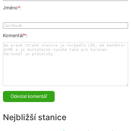
Jméno
*
:
Komentář
*
:
Nejbližší stanice