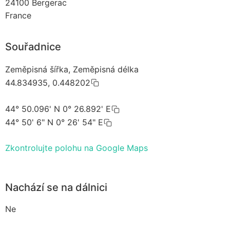
24100
Bergerac
France
Souřadnice
Zeměpisná šířka, Zeměpisná délka
44.834935, 0.448202
44° 50.096' N 0° 26.892' E
44° 50' 6" N 0° 26' 54" E
Zkontrolujte polohu na Google Maps
Nachází se na dálnici
Ne