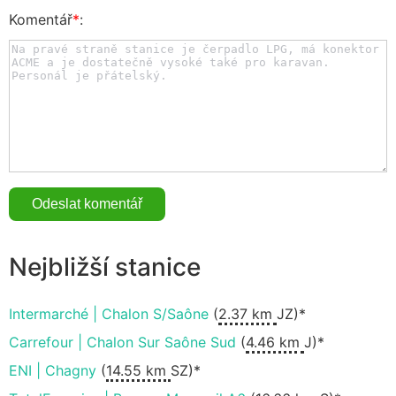
Komentář
*
:
Nejbližší stanice
Intermarché | Chalon S/Saône
(
2.37 km
JZ)*
Carrefour | Chalon Sur Saône Sud
(
4.46 km
J)*
ENI | Chagny
(
14.55 km
SZ)*