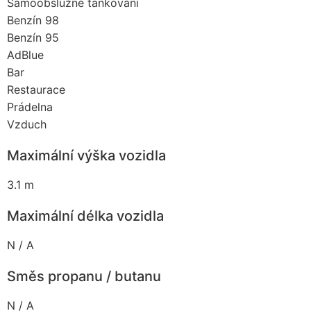
Samoobslužné tankování
Benzín 98
Benzín 95
AdBlue
Bar
Restaurace
Prádelna
Vzduch
Maximální výška vozidla
3.1 m
Maximální délka vozidla
N / A
Směs propanu / butanu
N / A