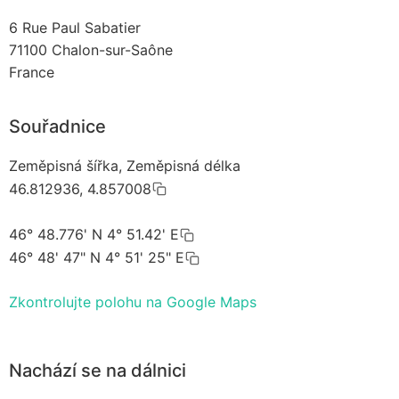
6 Rue Paul Sabatier
71100
Chalon-sur-Saône
France
Souřadnice
Zeměpisná šířka, Zeměpisná délka
46.812936, 4.857008
46° 48.776' N 4° 51.42' E
46° 48' 47" N 4° 51' 25" E
Zkontrolujte polohu na Google Maps
Nachází se na dálnici