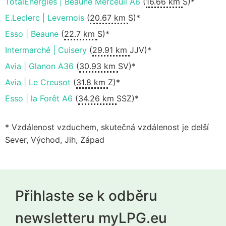
TotalEnergies | Beaune Merceuil A6
(
16.66 km
S)*
E.Leclerc | Levernois
(
20.67 km
S)*
Esso | Beaune
(
22.7 km
S)*
Intermarché | Cuisery
(
29.91 km
JJV)*
Avia | Glanon A36
(
30.93 km
SV)*
Avia | Le Creusot
(
31.8 km
Z)*
Esso | la Forêt A6
(
34.26 km
SSZ)*
* Vzdálenost vzduchem, skutečná vzdálenost je delší
Sever, Východ, Jih, Západ
Přihlaste se k odběru
newsletteru myLPG.eu