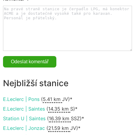
Nejbližší stanice
E.Leclerc | Pons
(
5.41 km
JV)*
E.Leclerc | Saintes
(
14.35 km
S)*
Station U | Saintes
(
16.39 km
SSZ)*
E.Leclerc | Jonzac
(
21.59 km
JV)*