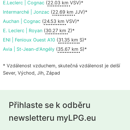
E.Leclerc | Cognac
(
22.03 km
VSV)*
Intermarché | Jonzac
(
22.69 km
JJV)*
Auchan | Cognac
(
24.53 km
VSV)*
E. Leclerc | Royan
(
30.27 km
Z)*
ENI | Fenioux Ouest A10
(
31.35 km
S)*
Avia | St-Jean-d'Angély
(
35.67 km
S)*
* Vzdálenost vzduchem, skutečná vzdálenost je delší
Sever, Východ, Jih, Západ
Přihlaste se k odběru
newsletteru myLPG.eu