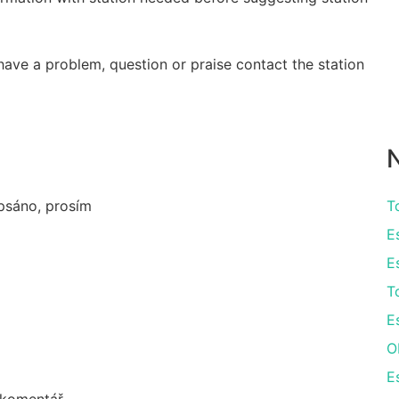
have a problem, question or praise contact the station
N
apsáno, prosím
T
E
E
T
E
O
E
 komentář.