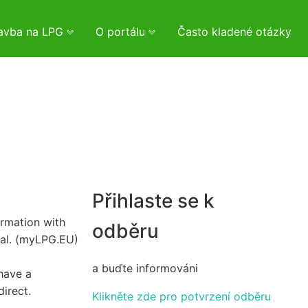
tavba na LPG
O portálu
Často kladené otázky
Přihlaste se k
irmation with
odběru
val. (myLPG.EU)
a buďte informováni
have a
direct.
Klikněte zde pro potvrzení odběru