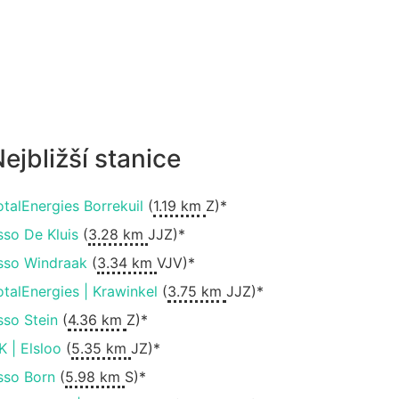
ejbližší stanice
otalEnergies Borrekuil
(
1.19 km
Z)*
sso De Kluis
(
3.28 km
JJZ)*
sso Windraak
(
3.34 km
VJV)*
otalEnergies | Krawinkel
(
3.75 km
JJZ)*
sso Stein
(
4.36 km
Z)*
K | Elsloo
(
5.35 km
JZ)*
sso Born
(
5.98 km
S)*