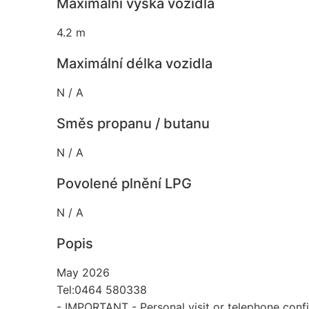
Maximální výška vozidla
4.2 m
Maximální délka vozidla
N / A
Směs propanu / butanu
N / A
Povolené plnění LPG
N / A
Popis
May 2026
Tel:0464 580338
- IMPORTANT - Personal visit or telephone conf