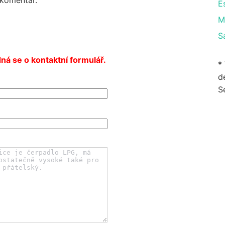
E
M
S
ná se o kontaktní formulář.
*
de
S