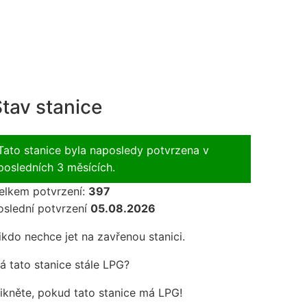
tav stanice
Tato stanice byla naposledy potvrzena v
posledních 3 měsících.
elkem potvrzení:
397
oslední potvrzení
05.08.2026
ikdo nechce jet na zavřenou stanici.
á tato stanice stále LPG?
likněte, pokud tato stanice má LPG!