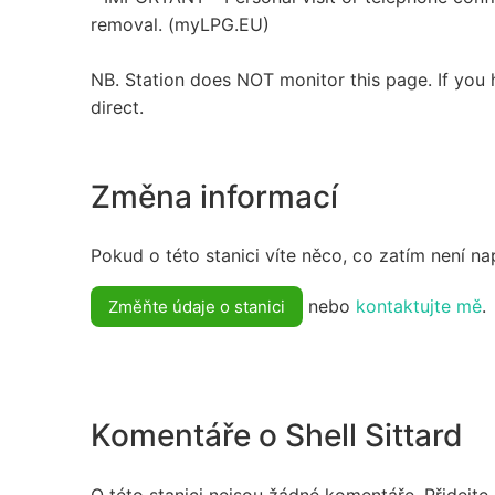
removal. (myLPG.EU)
NB. Station does NOT monitor this page. If you 
direct.
Změna informací
Pokud o této stanici víte něco, co zatím není n
nebo
kontaktujte mě
.
Změňte údaje o stanici
Komentáře o Shell Sittard
O této stanici nejsou žádné komentáře. Přidejte