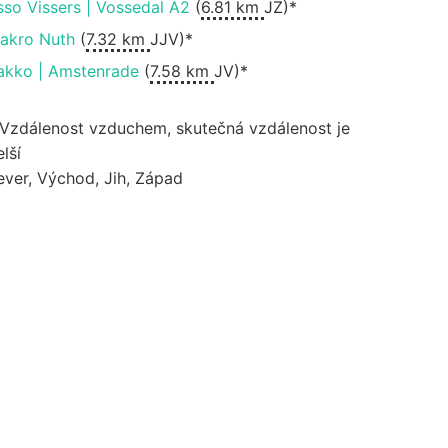
sso Vissers | Vossedal A2
(
6.81 km
JZ)*
akro Nuth
(
7.32 km
JJV)*
akko | Amstenrade
(
7.58 km
JV)*
 Vzdálenost vzduchem, skutečná vzdálenost je
lší
ever, Východ, Jih, Západ