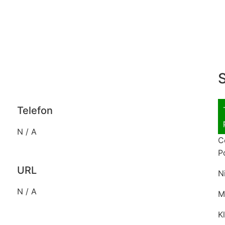
S
Telefon
N / A
C
P
URL
N
N / A
M
K