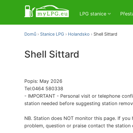
LPG stanice
Přes
Domů
Stanice LPG
Holandsko
Shell Sittard
Shell Sittard
Popis: May 2026
Tel:0464 580338
- IMPORTANT - Personal visit or telephone conf
station needed before suggesting station remo
NB. Station does NOT monitor this page. If you 
problem, question or praise contact the station 