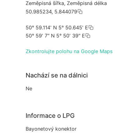
Zeměpisná šířka, Zeměpisná délka
50.985234, 5.844079
50° 59.114' N 5° 50.645' E
50° 59' 7" N 5° 50' 39" E
Zkontrolujte polohu na Google Maps
Nachází se na dálnici
Ne
Informace o LPG
Bayonetový konektor