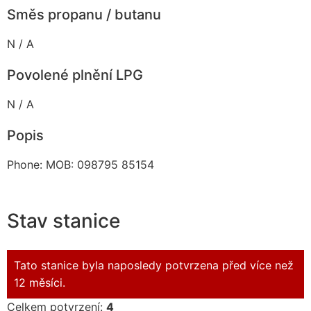
Směs propanu / butanu
N / A
Povolené plnění LPG
N / A
Popis
Phone: MOB: 098795 85154
Stav stanice
Tato stanice byla naposledy potvrzena před více než
12 měsíci.
Celkem potvrzení:
4