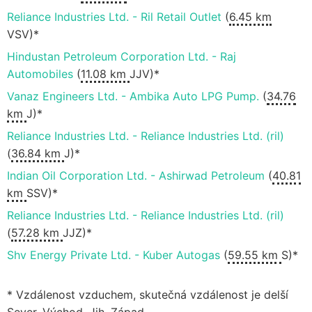
Reliance Industries Ltd. - Ril Retail Outlet
(
6.45 km
VSV)*
Hindustan Petroleum Corporation Ltd. - Raj
Automobiles
(
11.08 km
JJV)*
Vanaz Engineers Ltd. - Ambika Auto LPG Pump.
(
34.76
km
J)*
Reliance Industries Ltd. - Reliance Industries Ltd. (ril)
(
36.84 km
J)*
Indian Oil Corporation Ltd. - Ashirwad Petroleum
(
40.81
km
SSV)*
Reliance Industries Ltd. - Reliance Industries Ltd. (ril)
(
57.28 km
JJZ)*
Shv Energy Private Ltd. - Kuber Autogas
(
59.55 km
S)*
* Vzdálenost vzduchem, skutečná vzdálenost je delší