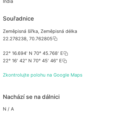
India
Souřadnice
Zeměpisná šířka, Zeměpisná délka
22.278238, 70.762805
22° 16.694' N 70° 45.768' E
22° 16' 42" N 70° 45' 46" E
Zkontrolujte polohu na Google Maps
Nachází se na dálnici
N / A