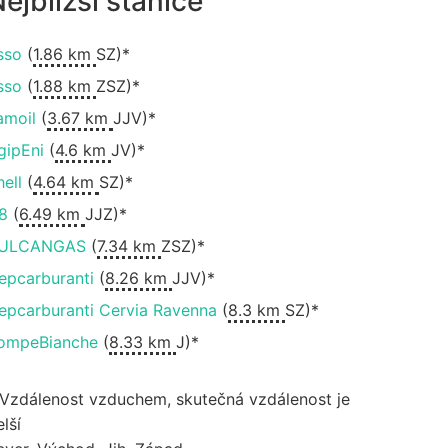
ejbližší stanice
sso
(
1.86 km
SZ)*
sso
(
1.88 km
ZSZ)*
amoil
(
3.67 km
JJV)*
gipEni
(
4.6 km
JV)*
hell
(
4.64 km
SZ)*
8
(
6.49 km
JJZ)*
ULCANGAS
(
7.34 km
ZSZ)*
epcarburanti
(
8.26 km
JJV)*
epcarburanti Cervia Ravenna
(
8.3 km
SZ)*
ompeBianche
(
8.33 km
J)*
 Vzdálenost vzduchem, skutečná vzdálenost je
lší