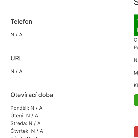
S
Telefon
N / A
C
P
URL
N
N / A
M
K
Otevírací doba
Pondělí: N / A
Úterý: N / A
Středa: N / A
Čtvrtek: N / A