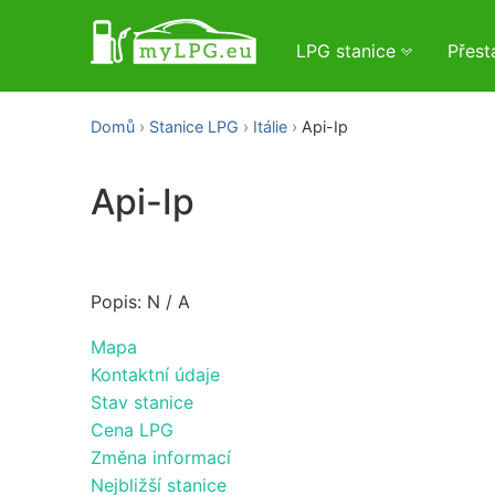
LPG stanice
Přes
Domů
Stanice LPG
Itálie
Api-Ip
Api-Ip
Popis: N / A
Mapa
Kontaktní údaje
Stav stanice
Cena LPG
Změna informací
Nejbližší stanice