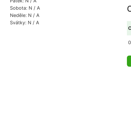
Pátek: N / A
Sobota: N / A
Neděle: N / A
Svátky: N / A
C
0