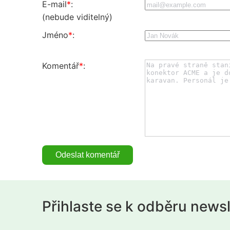
E-mail
*
:
(nebude viditelný)
Jméno
*
:
Komentář
*
:
Přihlaste se k odběru news