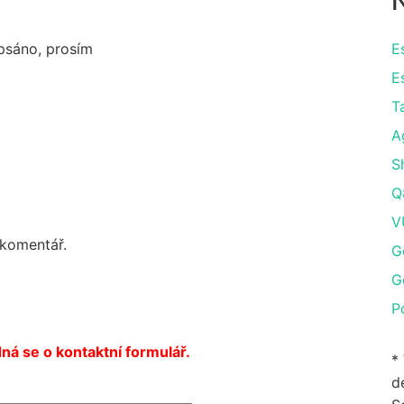
N
apsáno, prosím
E
E
T
A
S
Q
V
 komentář.
G
G
P
ná se o kontaktní formulář.
*
de