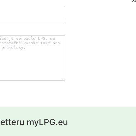
S
letteru myLPG.eu