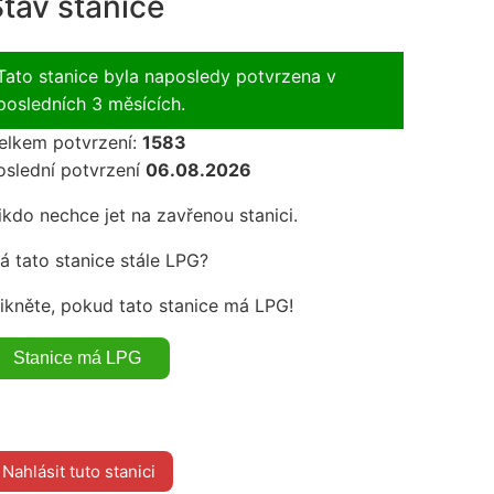
tav stanice
Tato stanice byla naposledy potvrzena v
posledních 3 měsících.
elkem potvrzení:
1583
oslední potvrzení
06.08.2026
ikdo nechce jet na zavřenou stanici.
á tato stanice stále LPG?
likněte, pokud tato stanice má LPG!
Nahlásit tuto stanici