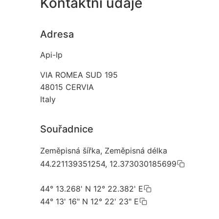
Kontaktní údaje
Adresa
Api-Ip
VIA ROMEA SUD 195
48015
CERVIA
Italy
Souřadnice
Zeměpisná šířka, Zeměpisná délka
44.221139351254, 12.373030185699
44° 13.268' N 12° 22.382' E
44° 13' 16" N 12° 22' 23" E