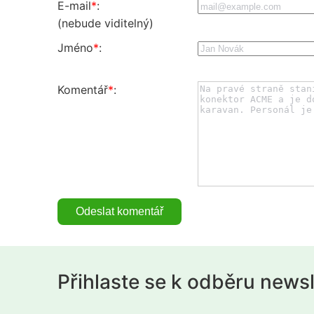
E-mail
*
:
(nebude viditelný)
Jméno
*
:
Komentář
*
:
Přihlaste se k odběru news