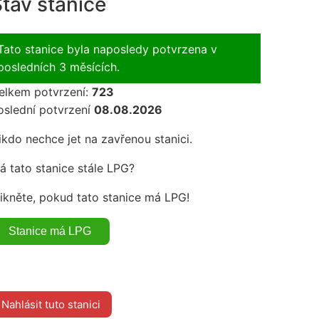
tav stanice
Tato stanice byla naposledy potvrzena v
posledních 3 měsících.
elkem potvrzení:
723
oslední potvrzení
08.08.2026
ikdo nechce jet na zavřenou stanici.
á tato stanice stále LPG?
likněte, pokud tato stanice má LPG!
Nahlásit tuto stanici