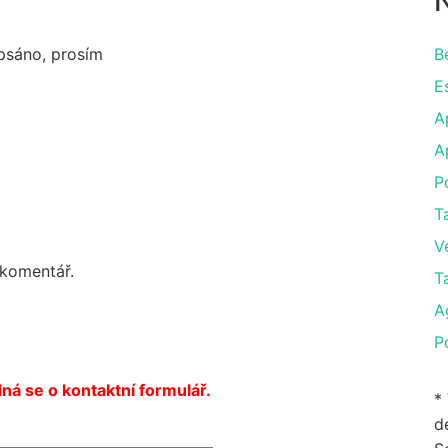
N
apsáno, prosím
B
E
A
A
P
T
V
 komentář.
T
A
P
ná se o kontaktní formulář.
*
de