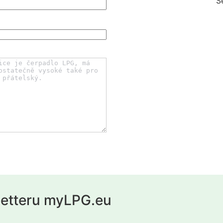
S
letteru myLPG.eu