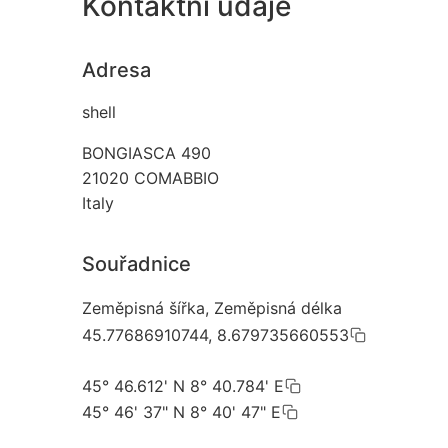
Kontaktní údaje
Adresa
shell
BONGIASCA 490
21020
COMABBIO
Italy
Souřadnice
Zeměpisná šířka, Zeměpisná délka
45.77686910744, 8.679735660553
45° 46.612' N 8° 40.784' E
45° 46' 37" N 8° 40' 47" E