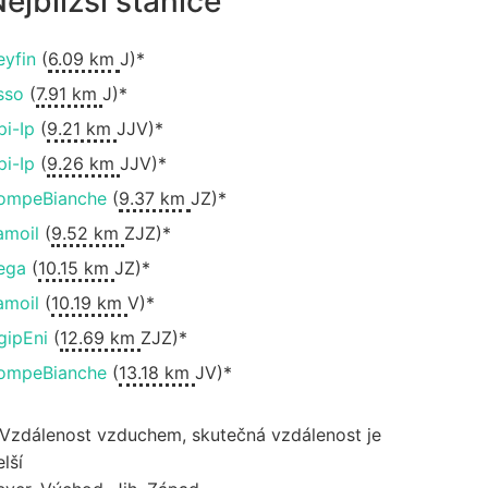
ejbližší stanice
eyfin
(
6.09 km
J)*
sso
(
7.91 km
J)*
pi-Ip
(
9.21 km
JJV)*
pi-Ip
(
9.26 km
JJV)*
ompeBianche
(
9.37 km
JZ)*
amoil
(
9.52 km
ZJZ)*
ega
(
10.15 km
JZ)*
amoil
(
10.19 km
V)*
gipEni
(
12.69 km
ZJZ)*
ompeBianche
(
13.18 km
JV)*
 Vzdálenost vzduchem, skutečná vzdálenost je
lší