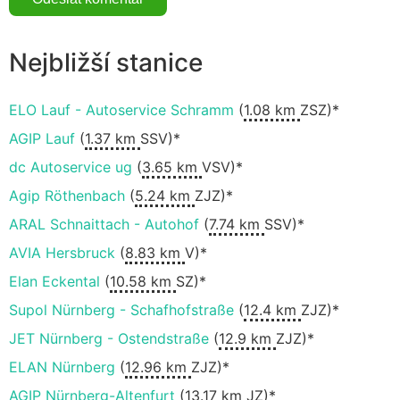
Nejbližší stanice
ELO Lauf - Autoservice Schramm
(
1.08 km
ZSZ)*
AGIP Lauf
(
1.37 km
SSV)*
dc Autoservice ug
(
3.65 km
VSV)*
Agip Röthenbach
(
5.24 km
ZJZ)*
ARAL Schnaittach - Autohof
(
7.74 km
SSV)*
AVIA Hersbruck
(
8.83 km
V)*
Elan Eckental
(
10.58 km
SZ)*
Supol Nürnberg - Schafhofstraße
(
12.4 km
ZJZ)*
JET Nürnberg - Ostendstraße
(
12.9 km
ZJZ)*
ELAN Nürnberg
(
12.96 km
ZJZ)*
AGIP Nürnberg-Altenfurt
(
13.17 km
JZ)*