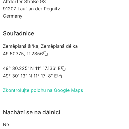
Altdorfer Straße 93
91207
Lauf an der Pegnitz
Germany
Souřadnice
Zeměpisná šířka, Zeměpisná délka
49.50375, 11.2856
49° 30.225' N 11° 17.136' E
49° 30' 13" N 11° 17' 8" E
Zkontrolujte polohu na Google Maps
Nachází se na dálnici
Ne