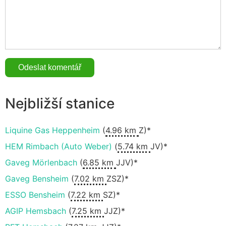
Nejbližší stanice
Liquine Gas Heppenheim
(
4.96 km
Z)*
HEM Rimbach (Auto Weber)
(
5.74 km
JV)*
Gaveg Mörlenbach
(
6.85 km
JJV)*
Gaveg Bensheim
(
7.02 km
ZSZ)*
ESSO Bensheim
(
7.22 km
SZ)*
AGIP Hemsbach
(
7.25 km
JJZ)*