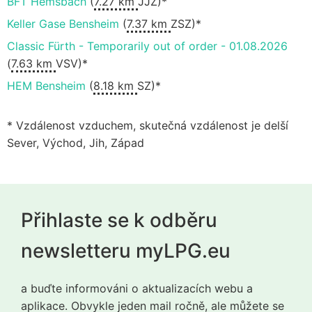
BFT Hemsbach
(
7.27 km
JJZ)*
Keller Gase Bensheim
(
7.37 km
ZSZ)*
Classic Fürth - Temporarily out of order - 01.08.2026
(
7.63 km
VSV)*
HEM Bensheim
(
8.18 km
SZ)*
* Vzdálenost vzduchem, skutečná vzdálenost je delší
Sever, Východ, Jih, Západ
Přihlaste se k odběru
newsletteru myLPG.eu
a buďte informováni o aktualizacích webu a
aplikace. Obvykle jeden mail ročně, ale můžete se