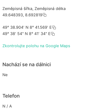
Zeměpisná šířka, Zeměpisná délka
49.648393, 8.692819
49° 38.904' N 8° 41.569' E
49° 38' 54" N 8° 41' 34" E
Zkontrolujte polohu na Google Maps
Nachází se na dálnici
Ne
Telefon
N / A