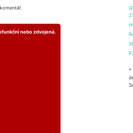
 komentář.
Q
2
H
nefunkční nebo zdvojená.
R
S
E
*
de
S