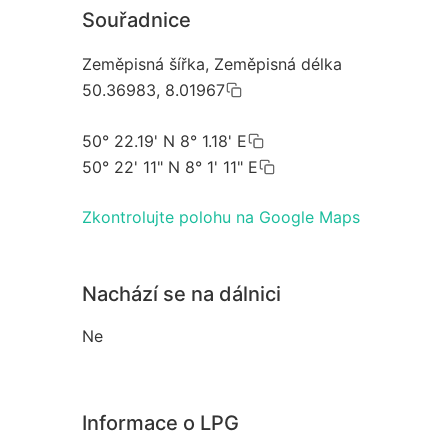
Souřadnice
Zeměpisná šířka, Zeměpisná délka
50.36983, 8.01967
50° 22.19' N 8° 1.18' E
50° 22' 11" N 8° 1' 11" E
Zkontrolujte polohu na Google Maps
Nachází se na dálnici
Ne
Informace o LPG