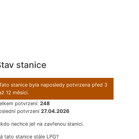
tav stanice
Tato stanice byla naposledy potvrzena před 3
až 12 měsíci.
elkem potvrzení:
248
oslední potvrzení
27.04.2026
ikdo nechce jet na zavřenou stanici.
á tato stanice stále LPG?