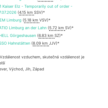
1 Kaiser Elz - Temporarily out of order -
7.07.2026
(
4.15 km
SSV)*
EM Limburg
(
5.18 km
VSV)*
ATIO Limburg an der Lahn
(
5.72 km
SV)*
HELL Görgeshausen
(
6.83 km
SZ)*
SSO Hahnstätten
(
8.09 km
JJV)*
 Vzdálenost vzduchem, skutečná vzdálenost je
lší
ever, Východ, Jih, Západ