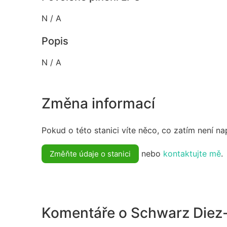
N / A
Popis
N / A
Změna informací
Pokud o této stanici víte něco, co zatím není n
nebo
kontaktujte mě
.
Změňte údaje o stanici
Komentáře o Schwarz Diez