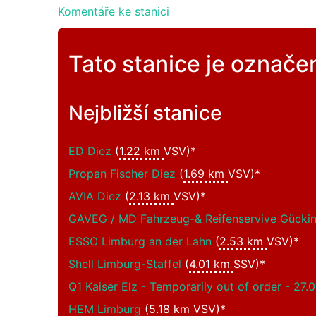
Komentáře ke stanici
Tato stanice je označe
Nejbližší stanice
ED Diez
(
1.22 km
VSV)*
Propan Fischer Diez
(
1.69 km
VSV)*
AVIA Diez
(
2.13 km
VSV)*
GAVEG / MD Fahrzeug-& Reifenservive Gücking
ESSO Limburg an der Lahn
(
2.53 km
VSV)*
Shell Limburg-Staffel
(
4.01 km
SSV)*
Q1 Kaiser Elz - Temporarily out of order - 27.
HEM Limburg
(
5.18 km
VSV)*