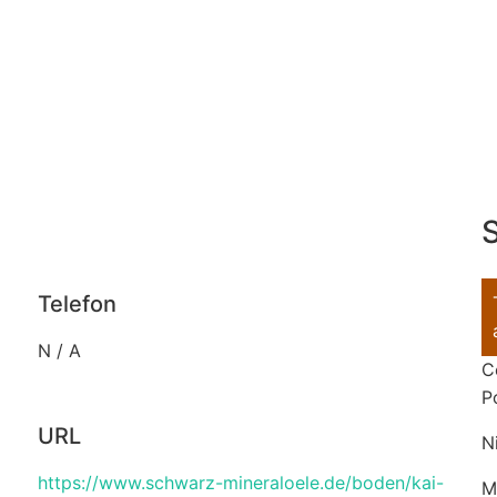
S
Telefon
N / A
C
P
URL
N
https://www.schwarz-mineraloele.de/boden/kai-
M