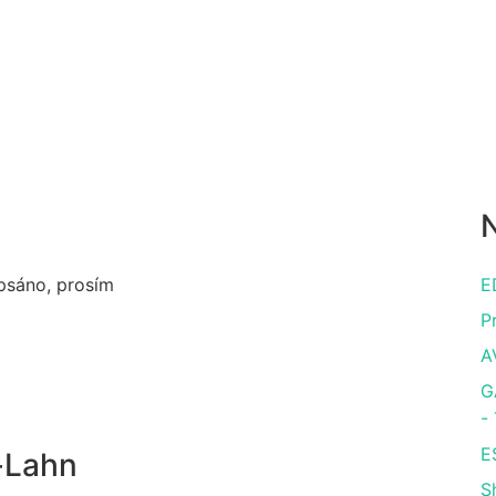
N
apsáno, prosím
E
P
A
G
-
E
-Lahn
S