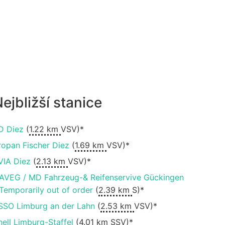
ejbližší stanice
D Diez
(
1.22 km
VSV)*
ropan Fischer Diez
(
1.69 km
VSV)*
VIA Diez
(
2.13 km
VSV)*
AVEG / MD Fahrzeug-& Reifenservive Gückingen
 Temporarily out of order
(
2.39 km
S)*
SSO Limburg an der Lahn
(
2.53 km
VSV)*
hell Limburg-Staffel
(
4.01 km
SSV)*