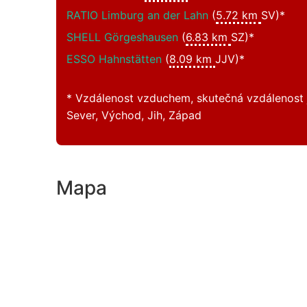
RATIO Limburg an der Lahn
(
5.72 km
SV)*
SHELL Görgeshausen
(
6.83 km
SZ)*
ESSO Hahnstätten
(
8.09 km
JJV)*
* Vzdálenost vzduchem, skutečná vzdálenost j
Sever, Východ, Jih, Západ
Mapa