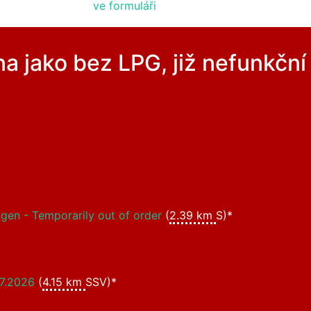
ve formuláři
na jako bez LPG, již nefunkčn
en - Temporarily out of order
(
2.39 km
S)*
07.2026
(
4.15 km
SSV)*