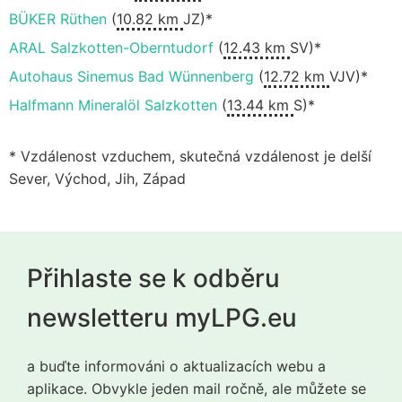
BÜKER Rüthen
(
10.82 km
JZ)*
ARAL Salzkotten-Oberntudorf
(
12.43 km
SV)*
Autohaus Sinemus Bad Wünnenberg
(
12.72 km
VJV)*
Halfmann Mineralöl Salzkotten
(
13.44 km
S)*
* Vzdálenost vzduchem, skutečná vzdálenost je delší
Sever, Východ, Jih, Západ
Přihlaste se k odběru
newsletteru myLPG.eu
a buďte informováni o aktualizacích webu a
aplikace. Obvykle jeden mail ročně, ale můžete se