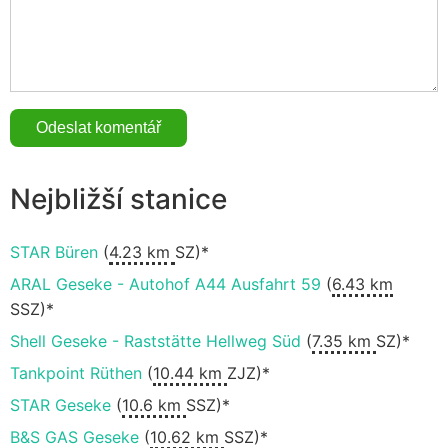
Nejbližší stanice
STAR Büren
(
4.23 km
SZ)*
ARAL Geseke - Autohof A44 Ausfahrt 59
(
6.43 km
SSZ)*
Shell Geseke - Raststätte Hellweg Süd
(
7.35 km
SZ)*
Tankpoint Rüthen
(
10.44 km
ZJZ)*
STAR Geseke
(
10.6 km
SSZ)*
B&S GAS Geseke
(
10.62 km
SSZ)*