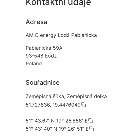
Kontaktní údaje
Adresa
AMIC energy Lodź Pabianicka
Pabianicka 59A
93-548
Łódź
Poland
Souřadnice
Zeměpisná šířka, Zeměpisná délka
51.727836, 19.4476049
51° 43.67' N 19° 26.856' E
51° 43' 40" N 19° 26' 51" E