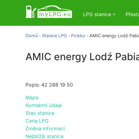
LPG stanice
Přes
Domů
Stanice LPG
Polsko
AMIC energy Lodź Pabi
AMIC energy Lodź Pabi
Popis: 42 288 19 50
Mapa
Kontaktní údaje
Stav stanice
Cena LPG
Změna informací
Nejbližší stanice