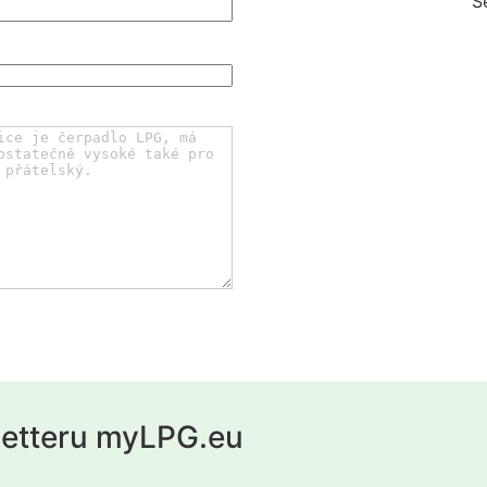
S
letteru myLPG.eu