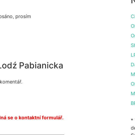
N
apsáno, prosím
C
O
O
S
L
Lodź Pabianicka
D
M
 komentář.
O
M
B
ná se o kontaktní formulář.
*
de