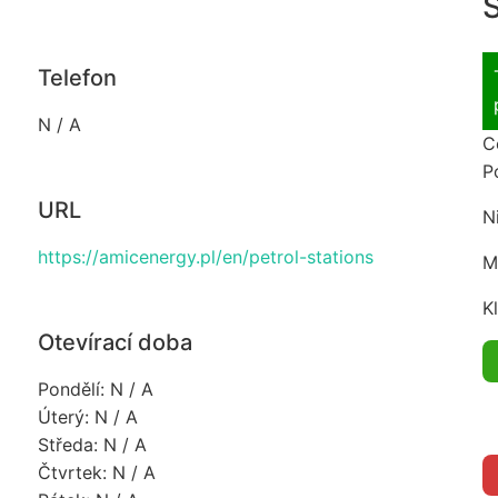
S
Telefon
N / A
C
P
URL
N
https://amicenergy.pl/en/petrol-stations
M
K
Otevírací doba
Pondělí: N / A
Úterý: N / A
Středa: N / A
Čtvrtek: N / A