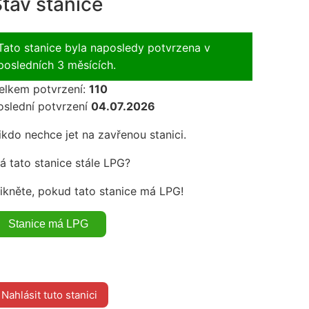
tav stanice
Tato stanice byla naposledy potvrzena v
posledních 3 měsících.
elkem potvrzení:
110
oslední potvrzení
04.07.2026
ikdo nechce jet na zavřenou stanici.
á tato stanice stále LPG?
likněte, pokud tato stanice má LPG!
Nahlásit tuto stanici