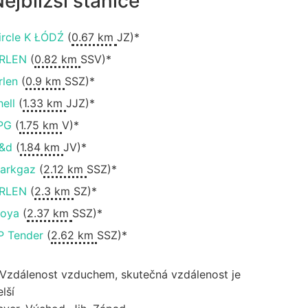
ejbližší stanice
ircle K ŁÓDŹ
(
0.67 km
JZ)*
RLEN
(
0.82 km
SSV)*
rlen
(
0.9 km
SSZ)*
hell
(
1.33 km
JJZ)*
PG
(
1.75 km
V)*
&d
(
1.84 km
JV)*
arkgaz
(
2.12 km
SSZ)*
RLEN
(
2.3 km
SZ)*
oya
(
2.37 km
SSZ)*
P Tender
(
2.62 km
SSZ)*
 Vzdálenost vzduchem, skutečná vzdálenost je
lší