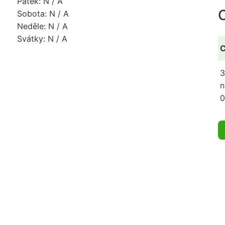
Pátek: N / A
Sobota: N / A
Neděle: N / A
Svátky: N / A
C
3
n
0