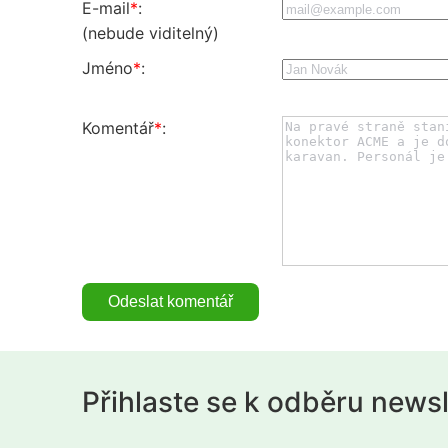
E-mail
*
:
(nebude viditelný)
Jméno
*
:
Komentář
*
:
Přihlaste se k odběru news