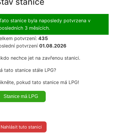
tav stanice
Tato stanice byla naposledy potvrzena v
posledních 3 měsících.
elkem potvrzení:
435
oslední potvrzení
01.08.2026
ikdo nechce jet na zavřenou stanici.
á tato stanice stále LPG?
likněte, pokud tato stanice má LPG!
Nahlásit tuto stanici