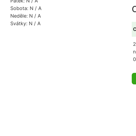
Pátek: N / A
Sobota: N / A
Neděle: N / A
Svátky: N / A
C
2
n
0