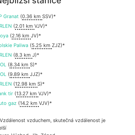
ejbližší stanice
P Granat
(
0.36 km
SSV)*
RLEN
(
2.01 km
VJV)*
oya
(
2.16 km
JV)*
olskie Paliwa
(
5.25 km
ZJZ)*
RLEN
(
8.3 km
J)*
OL
(
8.34 km
S)*
OL
(
9.89 km
JJZ)*
RLEN
(
12.98 km
S)*
ank tir
(
13.27 km
VJV)*
uto gaz
(
14.2 km
VJV)*
 Vzdálenost vzduchem, skutečná vzdálenost je
lší