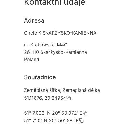
Kontaktní údaje
Adresa
Circle K SKARŻYSKO-KAMIENNA
ul. Krakowska 144C
26-110
Skarżysko-Kamienna
Poland
Souřadnice
Zeměpisná šířka, Zeměpisná délka
51.11676, 20.84954
51° 7.006' N 20° 50.972' E
51° 7' 0" N 20° 50' 58" E