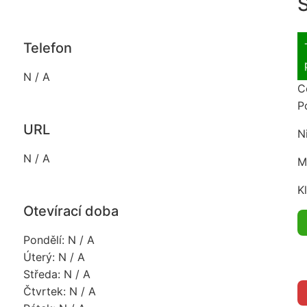
S
Telefon
N / A
C
P
URL
N
N / A
M
K
Otevírací doba
Pondělí: N / A
Úterý: N / A
Středa: N / A
Čtvrtek: N / A