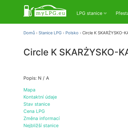
LPG stanice
Přes
Domů
Stanice LPG
Polsko
Circle K SKARŻYSKO-
Circle K SKARŻYSKO-
Popis: N / A
Mapa
Kontaktní údaje
Stav stanice
Cena LPG
Změna informací
Nejbližší stanice