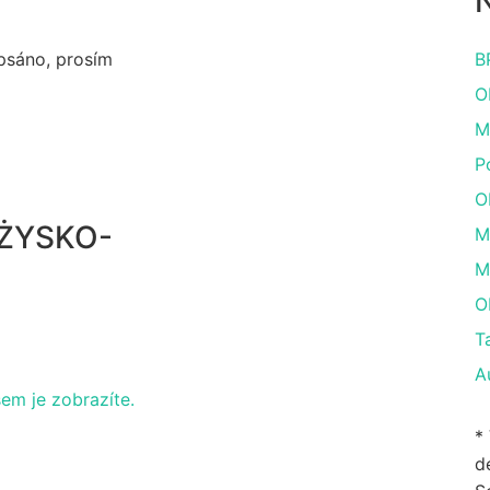
N
apsáno, prosím
B
O
M
P
O
RŻYSKO-
M
M
O
T
A
sem je zobrazíte.
*
de