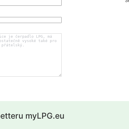
S
letteru myLPG.eu