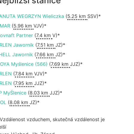
ejbližší stanice
ANUTA WEGRZYN Wieliczka
(
5.25 km
SSV)*
IMAR
(
5.96 km
VJV)*
lovnaft Partner
(
7.4 km
V)*
RLEN Jawornik
(
7.51 km
JZ)*
HELL Jawornik
(
7.66 km
JZ)*
OYA Myślenice (566)
(
7.69 km
JJZ)*
RLEN
(
7.84 km
VJV)*
RLEN
(
7.95 km
JJZ)*
P MyŚlenice
(
8.03 km
JJZ)*
OL
(
8.08 km
JZ)*
 Vzdálenost vzduchem, skutečná vzdálenost je
lší