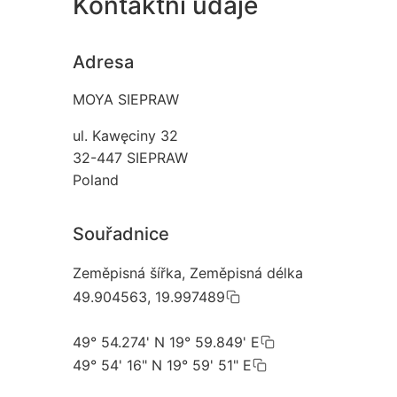
Kontaktní údaje
Adresa
MOYA SIEPRAW
ul. Kawęciny 32
32-447
SIEPRAW
Poland
Souřadnice
Zeměpisná šířka, Zeměpisná délka
49.904563, 19.997489
49° 54.274' N 19° 59.849' E
49° 54' 16" N 19° 59' 51" E