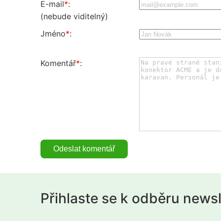
E-mail
*
:
(nebude viditelný)
Jméno
*
:
Komentář
*
:
Přihlaste se k odběru news