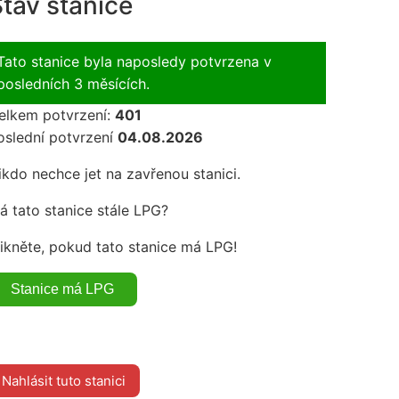
tav stanice
Tato stanice byla naposledy potvrzena v
posledních 3 měsících.
elkem potvrzení:
401
oslední potvrzení
04.08.2026
ikdo nechce jet na zavřenou stanici.
á tato stanice stále LPG?
likněte, pokud tato stanice má LPG!
Nahlásit tuto stanici