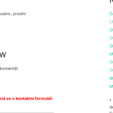
N
apsáno, prosím
D
L
S
O
S
AW
M
O
 komentář.
O
B
M
ná se o kontaktní formulář.
*
de