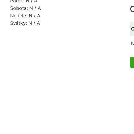
Pátek: N / A
Sobota: N / A
Neděle: N / A
Svátky: N / A
C
N