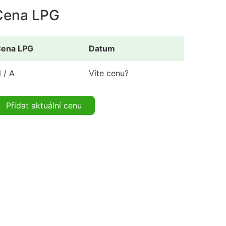
Cena LPG
ena LPG
Datum
 / A
Víte cenu?
Přidat aktuální cenu