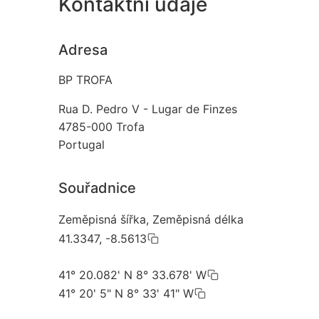
Kontaktní údaje
Adresa
BP TROFA
Rua D. Pedro V - Lugar de Finzes
4785-000
Trofa
Portugal
Souřadnice
Zeměpisná šířka, Zeměpisná délka
41.3347, -8.5613
41° 20.082' N 8° 33.678' W
41° 20' 5" N 8° 33' 41" W