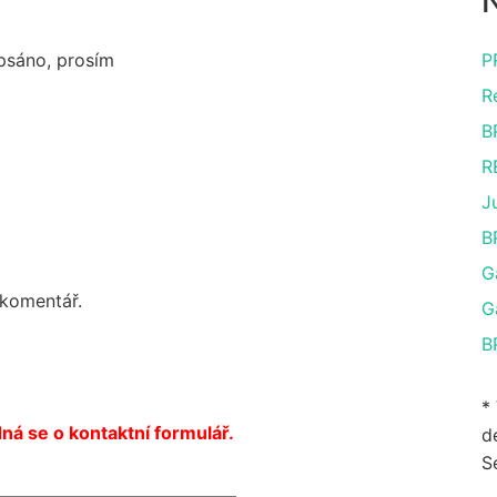
N
apsáno, prosím
P
R
B
R
J
B
G
 komentář.
G
B
*
ná se o kontaktní formulář.
de
S