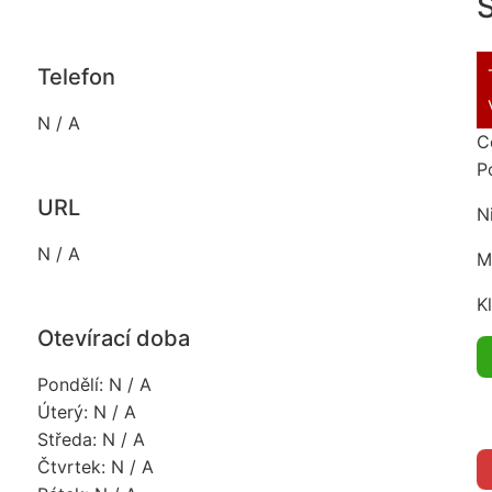
S
Telefon
N / A
C
P
URL
N
N / A
M
K
Otevírací doba
Pondělí: N / A
Úterý: N / A
Středa: N / A
Čtvrtek: N / A