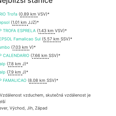
ejbližší stanice
RIO Trofa
(
0.89 km
VSV)*
epsol
(
1.01 km
JJZ)*
P TROFA ESPRELA
(
1.43 km
VSV)*
EPSOL Famalicao Sul
(
5.57 km
SSV)*
umbo
(
7.03 km
V)*
P CALENDARIO
(
7.66 km
SSV)*
alp
(
7.8 km
J)*
alp
(
7.9 km
J)*
P FAMALICAO
(
8.08 km
SSV)*
 Vzdálenost vzduchem, skutečná vzdálenost je
lší
ever, Východ, Jih, Západ