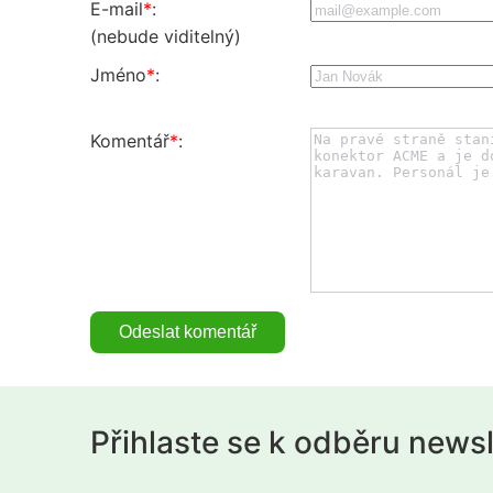
E-mail
*
:
(nebude viditelný)
Jméno
*
:
Komentář
*
:
Přihlaste se k odběru news