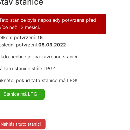
tav stanice
Tato stanice byla naposledy potvrzena před
více než 12 měsíci.
elkem potvrzení:
15
oslední potvrzení
08.03.2022
ikdo nechce jet na zavřenou stanici.
á tato stanice stále LPG?
likněte, pokud tato stanice má LPG!
Nahlásit tuto stanici