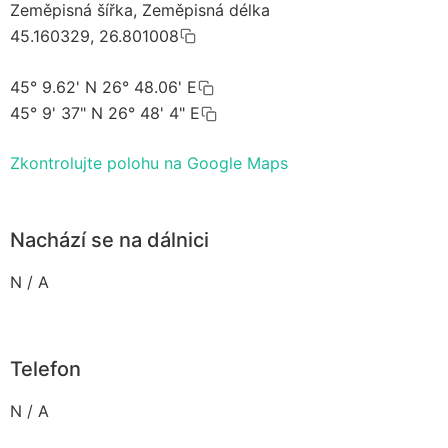
Zeměpisná šířka, Zeměpisná délka
45.160329, 26.801008
45° 9.62' N 26° 48.06' E
45° 9' 37" N 26° 48' 4" E
Zkontrolujte polohu na Google Maps
Nachází se na dálnici
N / A
Telefon
N / A