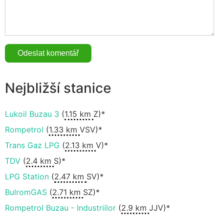
Nejbližší stanice
Lukoil Buzau 3
(
1.15 km
Z)*
Rompetrol
(
1.33 km
VSV)*
Trans Gaz LPG
(
2.13 km
V)*
TDV
(
2.4 km
S)*
LPG Station
(
2.47 km
SV)*
BulromGAS
(
2.71 km
SZ)*
Rompetrol Buzau - Industriilor
(
2.9 km
JJV)*