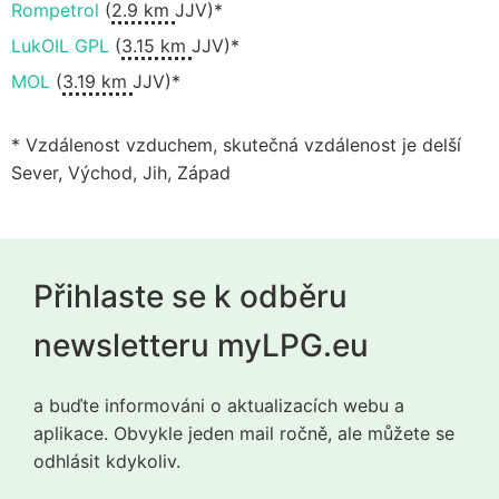
Rompetrol
(
2.9 km
JJV)*
LukOIL GPL
(
3.15 km
JJV)*
MOL
(
3.19 km
JJV)*
* Vzdálenost vzduchem, skutečná vzdálenost je delší
Sever, Východ, Jih, Západ
Přihlaste se k odběru
newsletteru myLPG.eu
a buďte informováni o aktualizacích webu a
aplikace. Obvykle jeden mail ročně, ale můžete se
odhlásit kdykoliv.