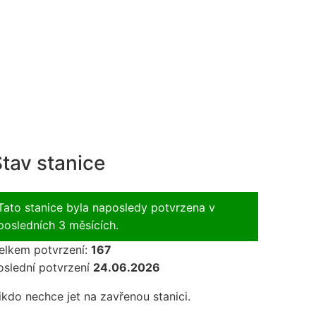
tav stanice
Tato stanice byla naposledy potvrzena v
posledních 3 měsících.
elkem potvrzení:
167
oslední potvrzení
24.06.2026
ikdo nechce jet na zavřenou stanici.