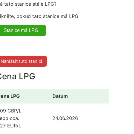
á tato stanice stále LPG?
likněte, pokud tato stanice má LPG!
Nahlásit tuto stanici
Cena LPG
ena LPG
Datum
.09 GBP/L
ebo cca.
24.06.2026
.27 EUR/L