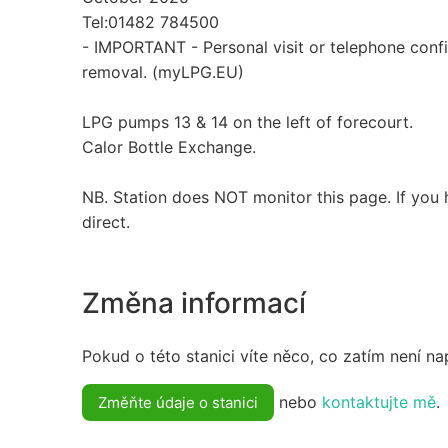
Tel:01482 784500
- IMPORTANT - Personal visit or telephone conf
removal. (myLPG.EU)
LPG pumps 13 & 14 on the left of forecourt.
Calor Bottle Exchange.
NB. Station does NOT monitor this page. If you 
direct.
Změna informací
Pokud o této stanici víte něco, co zatím není n
nebo
kontaktujte mě
.
Změňte údaje o stanici