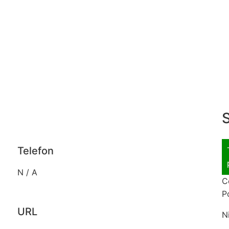
S
Telefon
N / A
C
P
URL
N