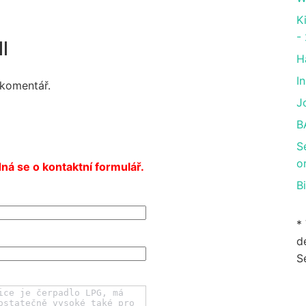
K
-
l
H
I
 komentář.
J
B
S
o
ná se o kontaktní formulář.
B
*
de
S