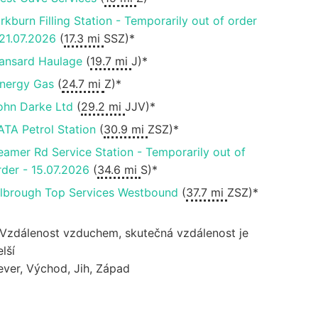
irkburn Filling Station - Temporarily out of order
 21.07.2026
(
17.3 mi
SSZ)*
ansard Haulage
(
19.7 mi
J)*
nnergy Gas
(
24.7 mi
Z)*
ohn Darke Ltd
(
29.2 mi
JJV)*
ATA Petrol Station
(
30.9 mi
ZSZ)*
eamer Rd Service Station - Temporarily out of
rder - 15.07.2026
(
34.6 mi
S)*
ilbrough Top Services Westbound
(
37.7 mi
ZSZ)*
 Vzdálenost vzduchem, skutečná vzdálenost je
lší
ever, Východ, Jih, Západ