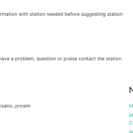
irmation with station needed before suggesting station
have a problem, question or praise contact the station
N
apsáno, prosím
M
M
0
W