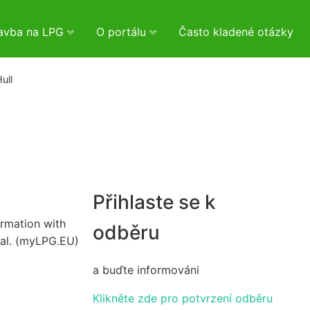
tavba na LPG
O portálu
Často kladené otázky
ull
Přihlaste se k
irmation with
odběru
val. (myLPG.EU)
a buďte informováni
Klikněte zde pro potvrzení odběru