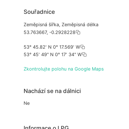
Souřadnice
Zeměpisná šířka, Zeměpisná délka
53.763667, -0.2928228
53° 45.82' N 0° 17.569' W
53° 45' 49" N 0° 17' 34" W
Zkontrolujte polohu na Google Maps
Nachází se na dálnici
Ne
Informace o LPG