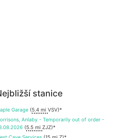
ejbližší stanice
aple Garage
(
5.4 mi
VSV)*
orrisons, Anlaby - Temporarily out of order -
3.08.2026
(
5.5 mi
ZJZ)*
est Cave Services
(
15 mi
Z)*