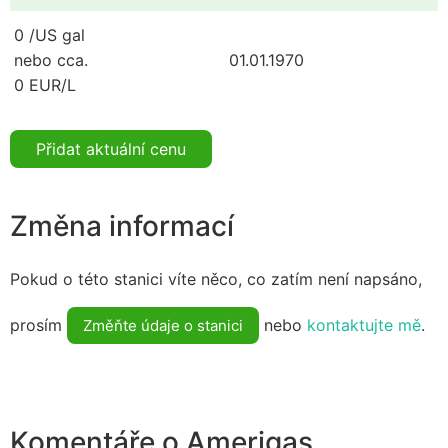
0 /US gal
nebo cca.
01.01.1970
0 EUR/L
Přidat aktuální cenu
Změna informací
Pokud o této stanici víte něco, co zatím není napsáno,
prosím
nebo
kontaktujte mě
.
Změňte údaje o stanici
Komentáře o Amerigas