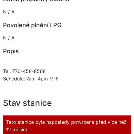
N / A
Povolené plnění LPG
N / A
Popis
Tel: 770-458-8568
Schedule: 7am-4pm M-F
Stav stanice
Tato stanice byla naposledy potvrzena před více než
12 měsíci.