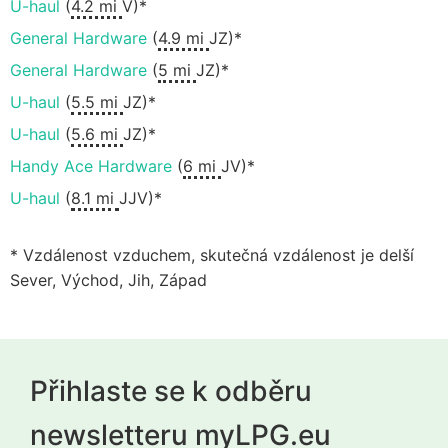
U-haul
(
4.2 mi
V)*
General Hardware
(
4.9 mi
JZ)*
General Hardware
(
5 mi
JZ)*
U-haul
(
5.5 mi
JZ)*
U-haul
(
5.6 mi
JZ)*
Handy Ace Hardware
(
6 mi
JV)*
U-haul
(
8.1 mi
JJV)*
* Vzdálenost vzduchem, skutečná vzdálenost je delší
Sever, Východ, Jih, Západ
Přihlaste se k odběru
newsletteru myLPG.eu