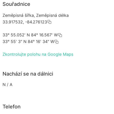
Souřadnice
Zeměpisná šířka, Zeměpisná délka
33.917532, -84.276123
33° 55.052' N 84° 16.567' W
33° 55' 3" N 84° 16' 34" W
Zkontrolujte polohu na Google Maps
Nachází se na dálnici
N / A
Telefon