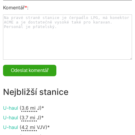
Komentář
*
:
Nejbližší stanice
U-haul
(
3.6 mi
J)*
U-haul
(
3.7 mi
J)*
U-haul
(
4.2 mi
VJV)*