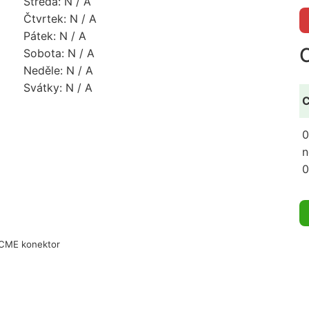
Středa: N / A
Čtvrtek: N / A
Pátek: N / A
Sobota: N / A
Neděle: N / A
Svátky: N / A
C
0
n
0
ACME konektor