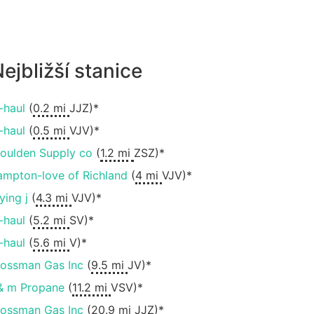
ejbližší stanice
-haul
(
0.2 mi
JJZ)*
-haul
(
0.5 mi
VJV)*
oulden Supply co
(
1.2 mi
ZSZ)*
ampton-love of Richland
(
4 mi
VJV)*
ying j
(
4.3 mi
VJV)*
-haul
(
5.2 mi
SV)*
-haul
(
5.6 mi
V)*
lossman Gas Inc
(
9.5 mi
JV)*
 & m Propane
(
11.2 mi
VSV)*
lossman Gas Inc
(
20.9 mi
JJZ)*