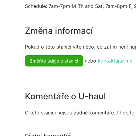
Schedule: 7am-7pm M-Th and Sat, 7am-8pm F,
Změna informací
Pokud o této stanici víte něco, co zatím není n
nebo
kontaktujte mě
.
Změňte údaje o stanici
Komentáře o U-haul
O této stanici nejsou žádné komentáře. Přidejte
Přidat komentář