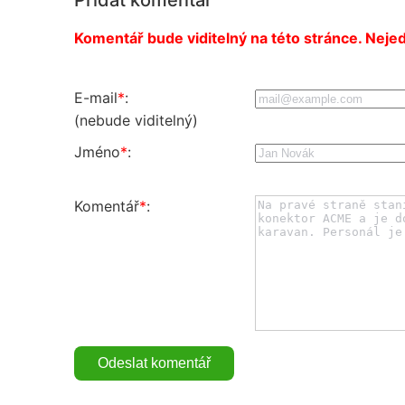
Komentář bude viditelný na této stránce. Nejed
E-mail
*
:
(nebude viditelný)
Jméno
*
:
Komentář
*
: