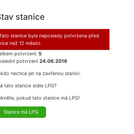
tav stanice
Tato stanice byla naposledy potvrzena před
více než 12 měsíci.
elkem potvrzení:
5
oslední potvrzení
24.06.2016
ikdo nechce jet na zavřenou stanici.
á tato stanice stále LPG?
likněte, pokud tato stanice má LPG!