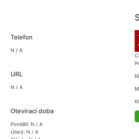
S
Telefon
N / A
C
P
URL
N
N / A
M
K
Otevírací doba
Pondělí: N / A
Úterý: N / A