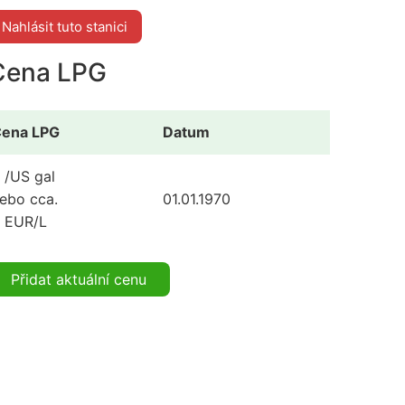
Nahlásit tuto stanici
Cena LPG
ena LPG
Datum
 /US gal
ebo cca.
01.01.1970
 EUR/L
Přidat aktuální cenu