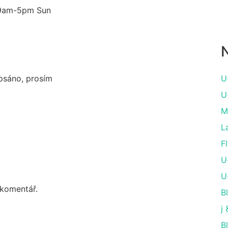
 9am-5pm Sun
N
apsáno, prosím
U
U
M
L
Fl
U
U
 komentář.
B
j
B