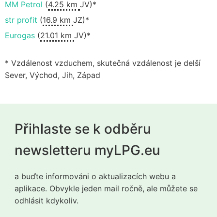
MM Petrol
(
4.25 km
JV)*
str profit
(
16.9 km
JZ)*
Eurogas
(
21.01 km
JV)*
* Vzdálenost vzduchem, skutečná vzdálenost je delší
Sever, Východ, Jih, Západ
Přihlaste se k odběru
newsletteru myLPG.eu
a buďte informováni o aktualizacích webu a
aplikace. Obvykle jeden mail ročně, ale můžete se
odhlásit kdykoliv.