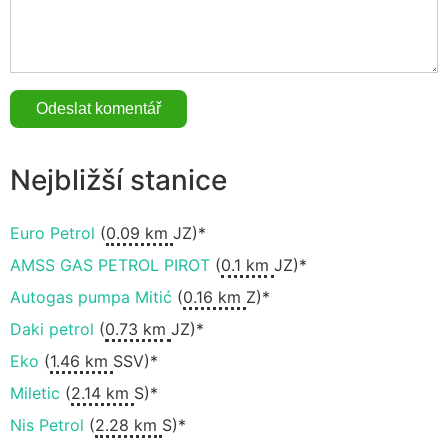
Nejbližší stanice
Euro Petrol
(
0.09 km
JZ)*
AMSS GAS PETROL PIROT
(
0.1 km
JZ)*
Autogas pumpa Mitić
(
0.16 km
Z)*
Daki petrol
(
0.73 km
JZ)*
Eko
(
1.46 km
SSV)*
Miletic
(
2.14 km
S)*
Nis Petrol
(
2.28 km
S)*