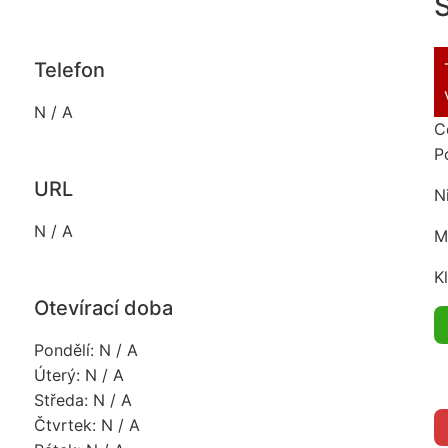
S
Telefon
N / A
C
P
URL
N
N / A
M
K
Otevírací doba
Pondělí: N / A
Úterý: N / A
Středa: N / A
Čtvrtek: N / A