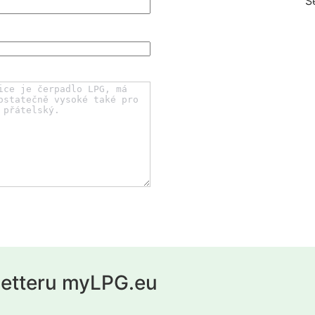
S
letteru myLPG.eu