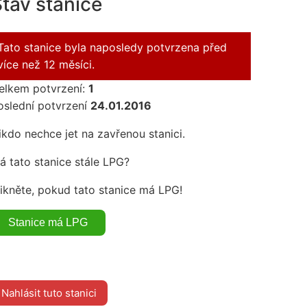
tav stanice
Tato stanice byla naposledy potvrzena před
více než 12 měsíci.
elkem potvrzení:
1
oslední potvrzení
24.01.2016
ikdo nechce jet na zavřenou stanici.
á tato stanice stále LPG?
likněte, pokud tato stanice má LPG!
Nahlásit tuto stanici