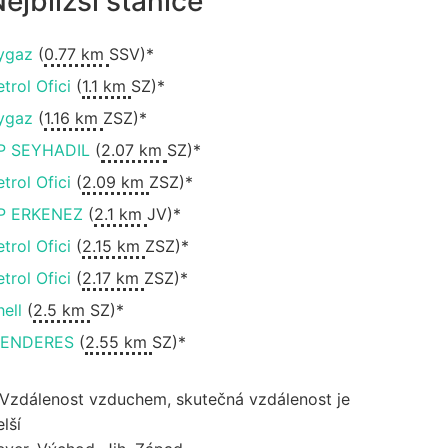
ejbližší stanice
ygaz
(
0.77 km
SSV)*
etrol Ofici
(
1.1 km
SZ)*
ygaz
(
1.16 km
ZSZ)*
P SEYHADIL
(
2.07 km
SZ)*
etrol Ofici
(
2.09 km
ZSZ)*
P ERKENEZ
(
2.1 km
JV)*
etrol Ofici
(
2.15 km
ZSZ)*
etrol Ofici
(
2.17 km
ZSZ)*
hell
(
2.5 km
SZ)*
ENDERES
(
2.55 km
SZ)*
 Vzdálenost vzduchem, skutečná vzdálenost je
lší