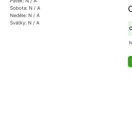
Pátek: N / A
Sobota: N / A
Neděle: N / A
Svátky: N / A
C
N