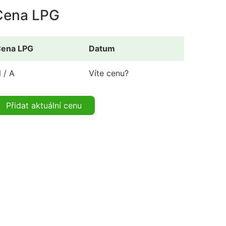
Cena LPG
ena LPG
Datum
 / A
Víte cenu?
Přidat aktuální cenu