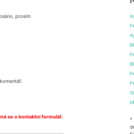
N
apsáno, prosím
A
P
A
B
P
B
P
 komentář.
P
S
M
ná se o kontaktní formulář.
*
de