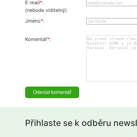
E-mail
*
:
(nebude viditelný)
Jméno
*
:
Komentář
*
:
Přihlaste se k odběru news