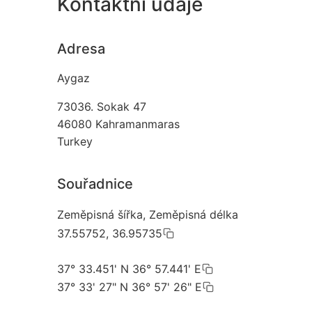
Kontaktní údaje
Adresa
Aygaz
73036. Sokak 47
46080
Kahramanmaras
Turkey
Souřadnice
Zeměpisná šířka, Zeměpisná délka
37.55752, 36.95735
37° 33.451' N 36° 57.441' E
37° 33' 27" N 36° 57' 26" E