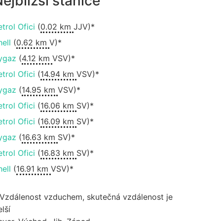
ejbližší stanice
etrol Ofici
(
0.02 km
JJV)*
hell
(
0.62 km
V)*
ygaz
(
4.12 km
VSV)*
etrol Ofici
(
14.94 km
VSV)*
ygaz
(
14.95 km
VSV)*
etrol Ofici
(
16.06 km
SV)*
etrol Ofici
(
16.09 km
SV)*
ygaz
(
16.63 km
SV)*
etrol Ofici
(
16.83 km
SV)*
hell
(
16.91 km
VSV)*
 Vzdálenost vzduchem, skutečná vzdálenost je
lší