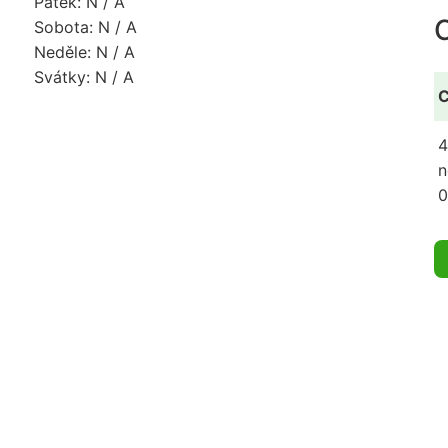
Pátek: N / A
Sobota: N / A
Neděle: N / A
Svátky: N / A
C
4
n
0