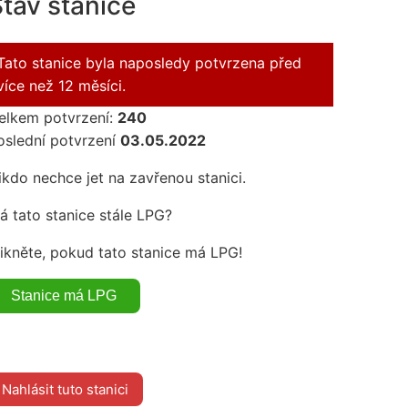
tav stanice
Tato stanice byla naposledy potvrzena před
více než 12 měsíci.
elkem potvrzení:
240
oslední potvrzení
03.05.2022
ikdo nechce jet na zavřenou stanici.
á tato stanice stále LPG?
likněte, pokud tato stanice má LPG!
Nahlásit tuto stanici