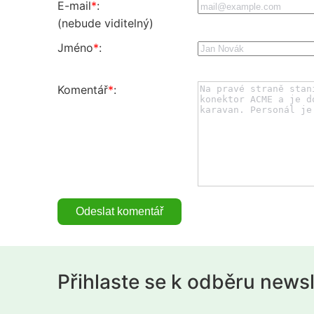
E-mail
*
:
(nebude viditelný)
Jméno
*
:
Komentář
*
:
Přihlaste se k odběru news