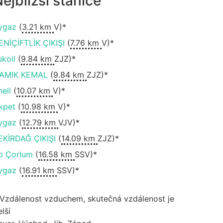
ejbližší stanice
ygaz
(
3.21 km
V)*
ENİÇİFTLİK ÇIKIŞI
(
7.76 km
V)*
ukoil
(
9.84 km
ZJZ)*
AMIK KEMAL
(
9.84 km
ZJZ)*
hell
(
10.07 km
V)*
kpet
(
10.98 km
V)*
ygaz
(
12.79 km
VJV)*
EKİRDAĞ ÇIKIŞI
(
14.09 km
ZJZ)*
p Çorlum
(
16.58 km
SSV)*
ygaz
(
16.91 km
SSV)*
 Vzdálenost vzduchem, skutečná vzdálenost je
lší