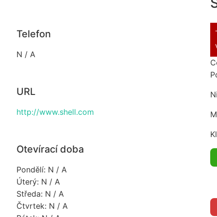
S
Telefon
N / A
C
P
URL
N
http://www.shell.com
M
K
Otevírací doba
Pondělí: N / A
Úterý: N / A
Středa: N / A
Čtvrtek: N / A