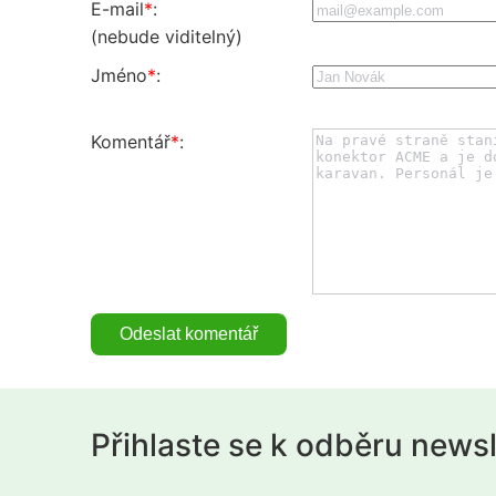
E-mail
*
:
(nebude viditelný)
Jméno
*
:
Komentář
*
:
Přihlaste se k odběru news