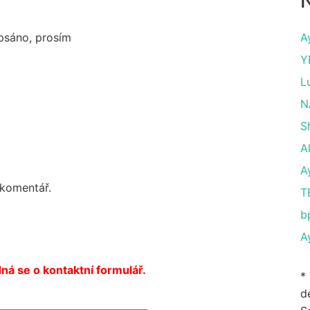
N
apsáno, prosím
A
Y
L
N
S
A
A
 komentář.
T
b
A
ná se o kontaktní formulář.
*
de