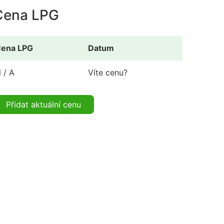
Cena LPG
ena LPG
Datum
 / A
Víte cenu?
Přidat aktuální cenu