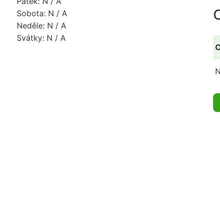
Pátek: N / A
Sobota: N / A
Neděle: N / A
Svátky: N / A
C
N