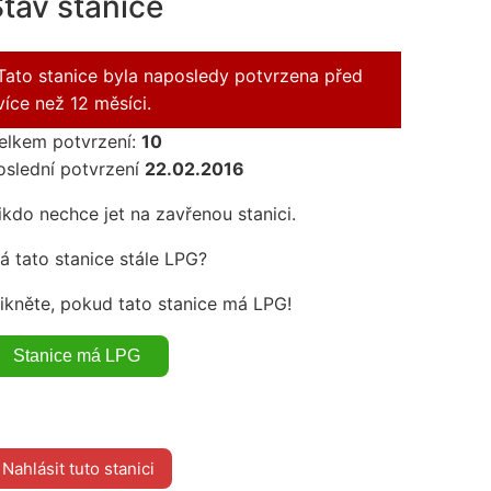
tav stanice
Tato stanice byla naposledy potvrzena před
více než 12 měsíci.
elkem potvrzení:
10
oslední potvrzení
22.02.2016
ikdo nechce jet na zavřenou stanici.
á tato stanice stále LPG?
likněte, pokud tato stanice má LPG!
Nahlásit tuto stanici