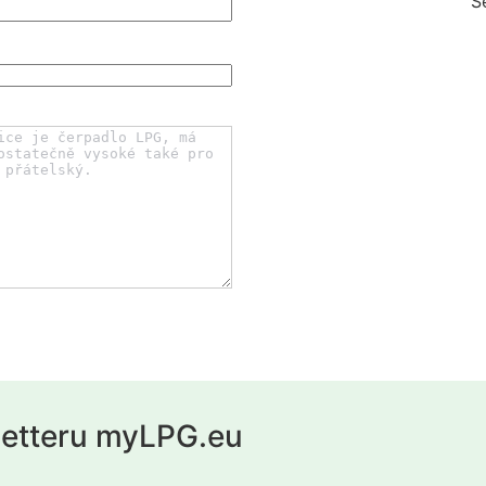
S
letteru myLPG.eu