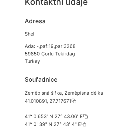
Kontaktní údaje
Adresa
Shell
Ada: -,paf:19,par:3268
59850
Çorlu Tekirdag
Turkey
Souřadnice
Zeměpisná šířka, Zeměpisná délka
41.010891, 27.717671
41° 0.653' N 27° 43.06' E
41° 0' 39" N 27° 43' 4" E