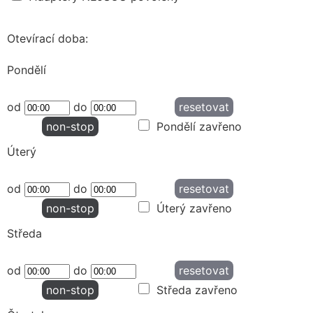
Otevírací doba:
Pondělí
od
do
resetovat
non-stop
Pondělí zavřeno
Úterý
od
do
resetovat
non-stop
Úterý zavřeno
Středa
od
do
resetovat
non-stop
Středa zavřeno