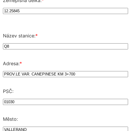
Zeměpisná délka:
*
Název stanice:
*
Adresa:
*
PSČ:
Město: