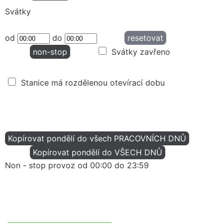
Svátky
od
do
resetovat
non-stop
Svátky zavřeno
Stanice má rozdělenou otevírací dobu
Kopírovat pondělí do všech PRACOVNÍCH DNŮ
Kopírovat pondělí do VŠECH DNŮ
Non - stop provoz od 00:00 do 23:59