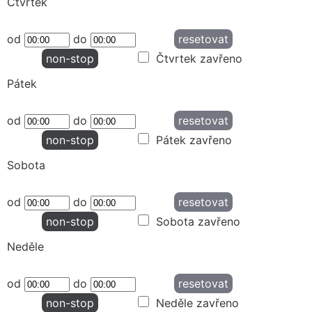
Čtvrtek
od
do
resetovat
non-stop
Čtvrtek zavřeno
Pátek
od
do
resetovat
non-stop
Pátek zavřeno
Sobota
od
do
resetovat
non-stop
Sobota zavřeno
Neděle
od
do
resetovat
non-stop
Neděle zavřeno