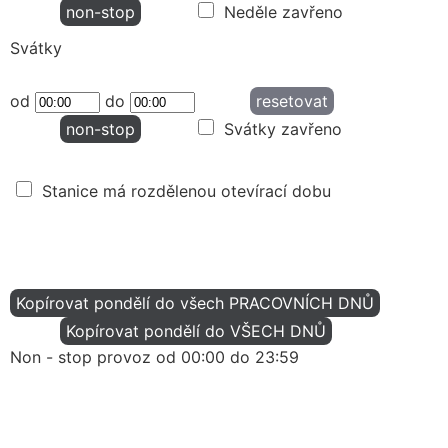
non-stop
Neděle zavřeno
Svátky
od
do
resetovat
non-stop
Svátky zavřeno
Stanice má rozdělenou otevírací dobu
Kopírovat pondělí do všech PRACOVNÍCH DNŮ
Kopírovat pondělí do VŠECH DNŮ
Non - stop provoz od 00:00 do 23:59