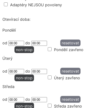
Adaptéry NEJSOU povoleny
Otevírací doba:
Pondělí
od
do
resetovat
non-stop
Pondělí zavřeno
Úterý
od
do
resetovat
non-stop
Úterý zavřeno
Středa
od
do
resetovat
non-stop
Středa zavřeno