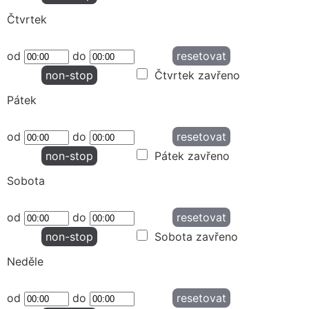
Čtvrtek
od
do
resetovat
non-stop
Čtvrtek zavřeno
Pátek
od
do
resetovat
non-stop
Pátek zavřeno
Sobota
od
do
resetovat
non-stop
Sobota zavřeno
Neděle
od
do
resetovat