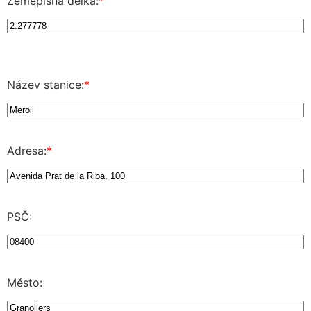
Zeměpisná délka:
*
Název stanice:
*
Adresa:
*
PSČ:
Město: