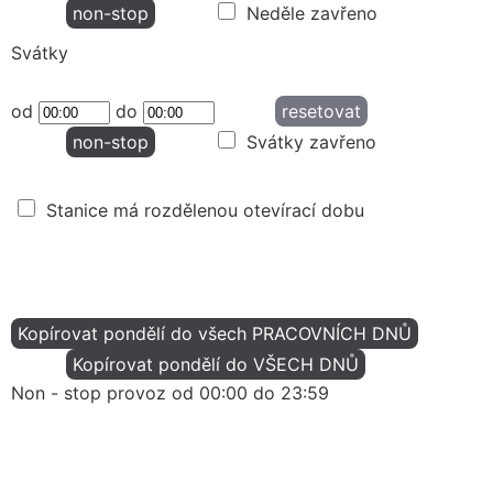
non-stop
Neděle zavřeno
Svátky
od
do
resetovat
non-stop
Svátky zavřeno
Stanice má rozdělenou otevírací dobu
Kopírovat pondělí do všech PRACOVNÍCH DNŮ
Kopírovat pondělí do VŠECH DNŮ
Non - stop provoz od 00:00 do 23:59