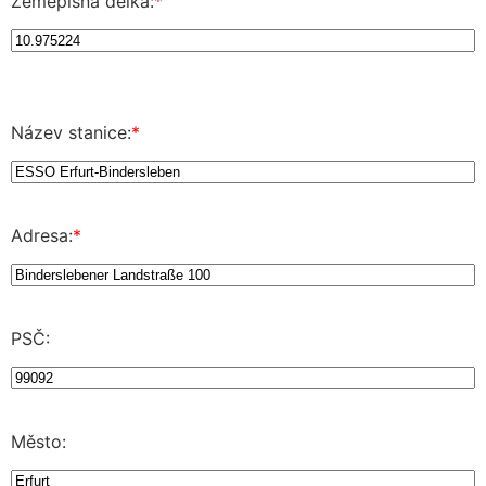
Zeměpisná délka:
*
Název stanice:
*
Adresa:
*
PSČ:
Město: