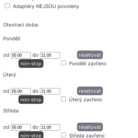
Adaptéry NEJSOU povoleny
Otevírací doba:
Pondělí
od
do
resetovat
non-stop
Pondělí zavřeno
Úterý
od
do
resetovat
non-stop
Úterý zavřeno
Středa
od
do
resetovat
non-stop
Středa zavřeno