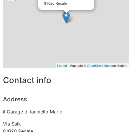
81020 Recale
Leaflet
| Map data ©
OpenStreetMap
contributors
Contact info
Address
il Garage di Ianniello Mario
Via Salk
81020
Recale