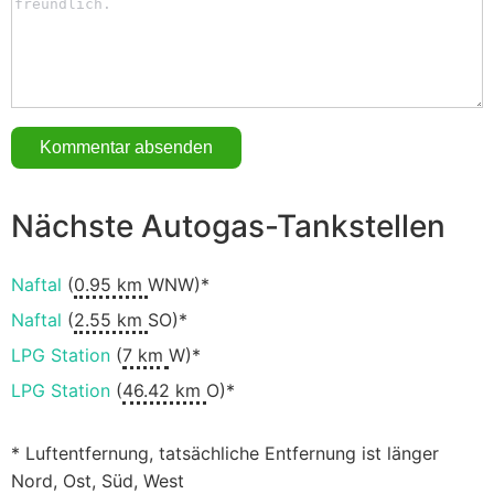
Nächste Autogas-Tankstellen
Naftal
(
0.95 km
WNW)*
Naftal
(
2.55 km
SO)*
LPG Station
(
7 km
W)*
LPG Station
(
46.42 km
O)*
* Luftentfernung, tatsächliche Entfernung ist länger
Nord, Ost, Süd, West