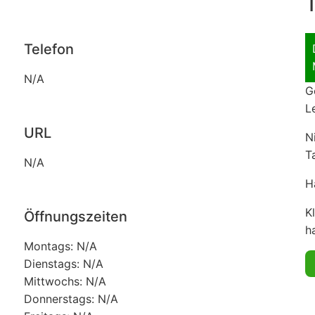
T
Telefon
N/A
G
L
URL
N
T
N/A
H
K
Öffnungszeiten
ha
Montags: N/A
Dienstags: N/A
Mittwochs: N/A
Donnerstags: N/A