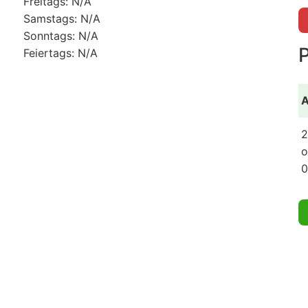
Freitags: N/A
Samstags: N/A
Sonntags: N/A
Feiertags: N/A
A
2
o
0