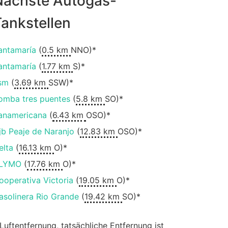
Nächste Autogas-
ankstellen
antamaría
(
0.5 km
NNO)*
antamaría
(
1.77 km
S)*
sm
(
3.69 km
SSW)*
omba tres puentes
(
5.8 km
SO)*
anamericana
(
6.43 km
OSO)*
jb Peaje de Naranjo
(
12.83 km
OSO)*
elta
(
16.13 km
O)*
LYMO
(
17.76 km
O)*
ooperativa Victoria
(
19.05 km
O)*
asolinera Rio Grande
(
19.42 km
SO)*
 Luftentfernung, tatsächliche Entfernung ist