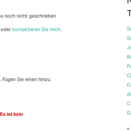
T
as noch nicht geschrieben
S
oder
kontaktieren Sie mich
.
S
J
B
P
C
 Fügen Sie einen hinzu.
D
A
C
G
Es ist kein
*