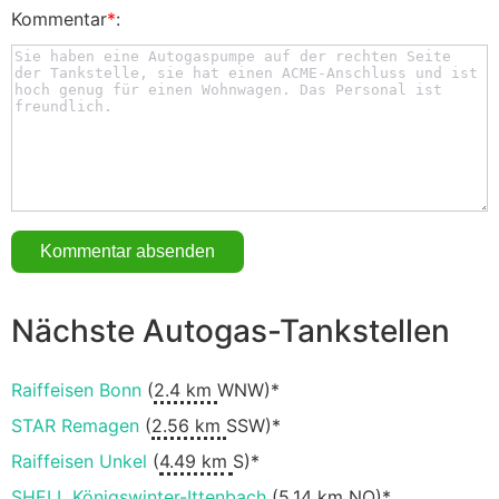
Kommentar
*
:
Nächste Autogas-Tankstellen
Raiffeisen Bonn
(
2.4 km
WNW)*
STAR Remagen
(
2.56 km
SSW)*
Raiffeisen Unkel
(
4.49 km
S)*
SHELL Königswinter-Ittenbach
(
5.14 km
NO)*