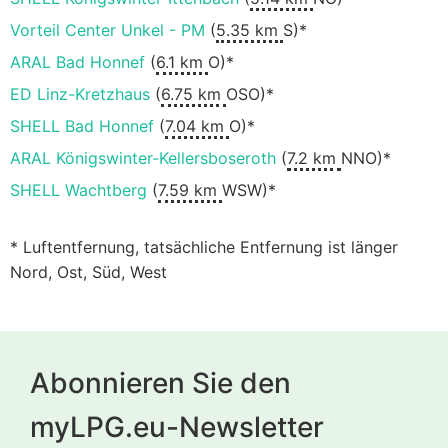
Vorteil Center Unkel - PM
(
5.35 km
S)*
ARAL Bad Honnef
(
6.1 km
O)*
ED Linz-Kretzhaus
(
6.75 km
OSO)*
SHELL Bad Honnef
(
7.04 km
O)*
ARAL Königswinter-Kellersboseroth
(
7.2 km
NNO)*
SHELL Wachtberg
(
7.59 km
WSW)*
* Luftentfernung, tatsächliche Entfernung ist länger
Nord, Ost, Süd, West
Abonnieren Sie den
myLPG.eu-Newsletter