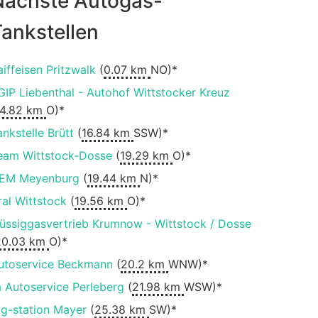
Nächste Autogas-
ankstellen
aiffeisen Pritzwalk
(
0.07 km
NO)*
GIP Liebenthal - Autohof Wittstocker Kreuz
14.82 km
O)*
ankstelle Brütt
(
16.84 km
SSW)*
eam Wittstock-Dosse
(
19.29 km
O)*
EM Meyenburg
(
19.44 km
N)*
ral Wittstock
(
19.56 km
O)*
lüssiggasvertrieb Krumnow - Wittstock / Dosse
20.03 km
O)*
utoservice Beckmann
(
20.2 km
WNW)*
a Autoservice Perleberg
(
21.98 km
WSW)*
tg-station Mayer
(
25.38 km
SW)*