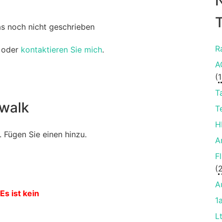
T
as noch nicht geschrieben
R
oder
kontaktieren Sie mich
.
A
(
T
zwalk
T
H
 Fügen Sie einen hinzu.
A
F
(
A
Es ist kein
1
L