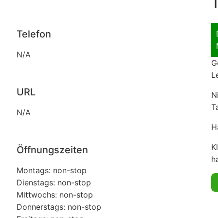
T
Telefon
N/A
G
L
URL
N
T
N/A
H
K
Öffnungszeiten
ha
Montags: non-stop
Dienstags: non-stop
Mittwochs: non-stop
Donnerstags: non-stop