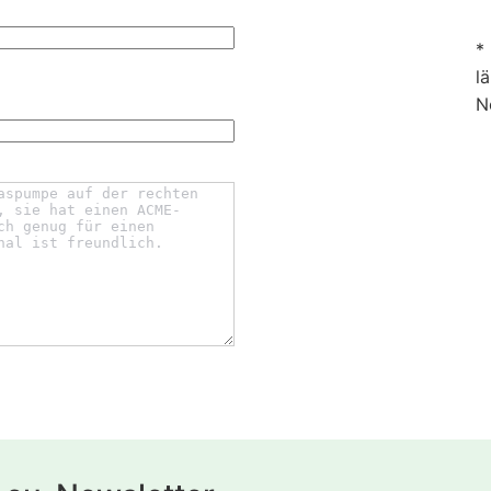
*
l
N