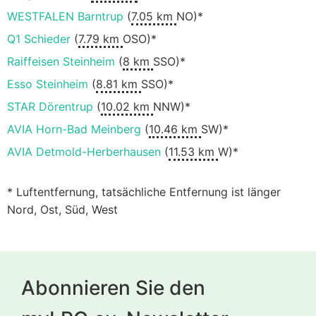
WESTFALEN Barntrup
(
7.05 km
NO)*
Q1 Schieder
(
7.79 km
OSO)*
Raiffeisen Steinheim
(
8 km
SSO)*
Esso Steinheim
(
8.81 km
SSO)*
STAR Dörentrup
(
10.02 km
NNW)*
AVIA Horn-Bad Meinberg
(
10.46 km
SW)*
AVIA Detmold-Herberhausen
(
11.53 km
W)*
* Luftentfernung, tatsächliche Entfernung ist länger
Nord, Ost, Süd, West
Abonnieren Sie den