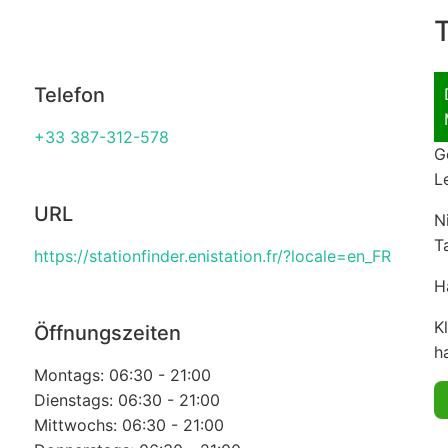
T
Telefon
+33 387-312-578
G
L
URL
N
T
https://stationfinder.enistation.fr/?locale=en_FR
H
K
Öffnungszeiten
ha
Montags: 06:30 - 21:00
Dienstags: 06:30 - 21:00
Mittwochs: 06:30 - 21:00