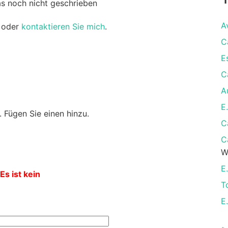
as noch nicht geschrieben
A
oder
kontaktieren Sie mich
.
C
E
C
A
E
 Fügen Sie einen hinzu.
C
C
W
E
Es ist kein
T
E