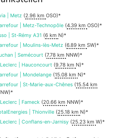
via | Metz
(
2.96 km
OSO)*
arrefour | Metz-Technopôle
(
4.39 km
OSO)*
sso | St-Rémy A31
(
6 km
N)*
arrefour | Moulins-lès-Metz
(
6.89 km
SW)*
uchan | Semécourt
(
7.78 km
NNW)*
.Leclerc | Hauconcourt
(
9.78 km
N)*
arrefour | Mondelange
(
15.08 km
N)*
arrefour | St-Marie-aux-Chênes
(
15.54 km
NW)*
.Leclerc | Fameck
(
20.66 km
NNW)*
otalEnergies | Thionville
(
25.18 km
N)*
.Leclerc | Conflans-en-Jarnisy
(
25.23 km
W)*