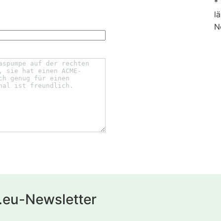
*
l
N
.eu-Newsletter