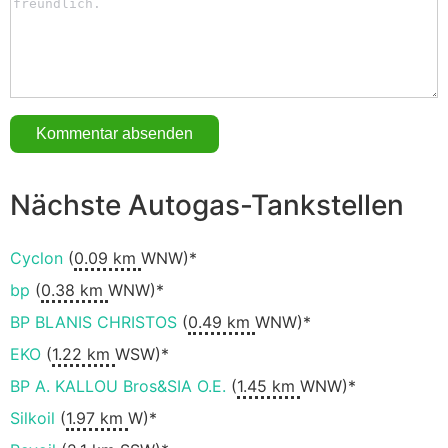
Nächste Autogas-Tankstellen
Cyclon
(
0.09 km
WNW)*
bp
(
0.38 km
WNW)*
BP BLANIS CHRISTOS
(
0.49 km
WNW)*
EKO
(
1.22 km
WSW)*
BP A. KALLOU Bros&SIA O.E.
(
1.45 km
WNW)*
Silkoil
(
1.97 km
W)*