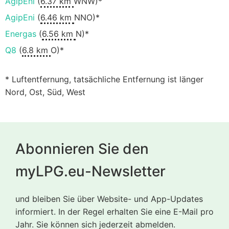
AgipEni
(
6.37 km
WNW)*
AgipEni
(
6.46 km
NNO)*
Energas
(
6.56 km
N)*
Q8
(
6.8 km
O)*
* Luftentfernung, tatsächliche Entfernung ist länger
Nord, Ost, Süd, West
Abonnieren Sie den
myLPG.eu-Newsletter
und bleiben Sie über Website- und App-Updates
informiert. In der Regel erhalten Sie eine E-Mail pro
Jahr. Sie können sich jederzeit abmelden.