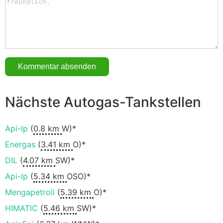
Nächste Autogas-Tankstellen
Api-Ip
(
0.8 km
W)*
Energas
(
3.41 km
O)*
DIL
(
4.07 km
SW)*
Api-Ip
(
5.34 km
OSO)*
Mengapetroli
(
5.39 km
O)*
HIMATIC
(
5.46 km
SW)*