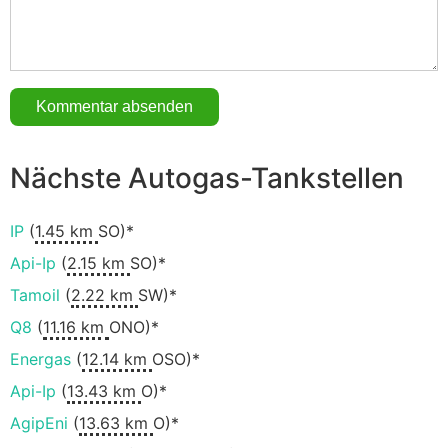
Nächste Autogas-Tankstellen
IP
(
1.45 km
SO)*
Api-Ip
(
2.15 km
SO)*
Tamoil
(
2.22 km
SW)*
Q8
(
11.16 km
ONO)*
Energas
(
12.14 km
OSO)*
Api-Ip
(
13.43 km
O)*
AgipEni
(
13.63 km
O)*