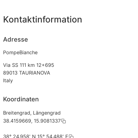
Kontaktinformation
Adresse
PompeBianche
Via SS 111 km 12+695
89013
TAURIANOVA
Italy
Koordinaten
Breitengrad, Längengrad
38.4159669, 15.9081337
38° 24.958' N 15° 54.488' E