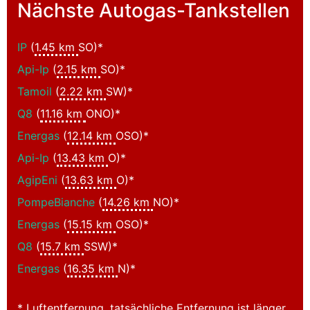
Nächste Autogas-Tankstellen
IP
(
1.45 km
SO)*
Api-Ip
(
2.15 km
SO)*
Tamoil
(
2.22 km
SW)*
Q8
(
11.16 km
ONO)*
Energas
(
12.14 km
OSO)*
Api-Ip
(
13.43 km
O)*
AgipEni
(
13.63 km
O)*
PompeBianche
(
14.26 km
NO)*
Energas
(
15.15 km
OSO)*
Q8
(
15.7 km
SSW)*
Energas
(
16.35 km
N)*
* Luftentfernung, tatsächliche Entfernung ist länger