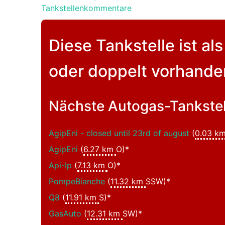
Tankstellenkommentare
Diese Tankstelle ist a
oder doppelt vorhande
Nächste Autogas-Tankstel
AgipEni - closed until 23rd of august
(
0.03 k
AgipEni
(
6.27 km
O)*
Api-Ip
(
7.13 km
O)*
PompeBianche
(
11.32 km
SSW)*
Q8
(
11.91 km
S)*
GasAuto
(
12.31 km
SW)*