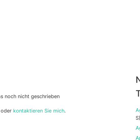
T
as noch nicht geschrieben
A
oder
kontaktieren Sie mich
.
S
A
A