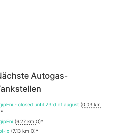
Nächste Autogas-
ankstellen
gipEni - closed until 23rd of august
(
0.03 km
)*
gipEni
(
6.27 km
O)*
pi-Ip
(
7.13 km
O)*