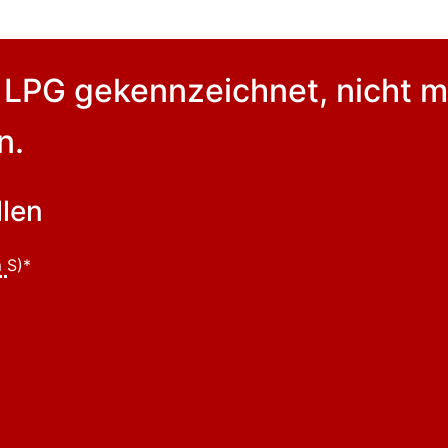
ls LPG gekennzeichnet, nicht m
n.
len
m
S)*