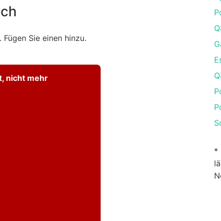
ach
P
Q
 Fügen Sie einen hinzu.
G
E
Q
t, nicht mehr
P
P
S
*
l
N