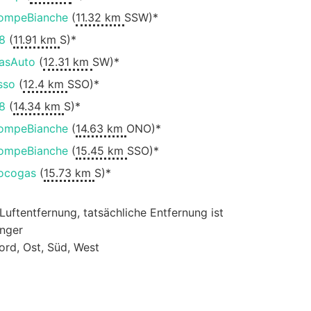
ompeBianche
(
11.32 km
SSW)*
8
(
11.91 km
S)*
asAuto
(
12.31 km
SW)*
sso
(
12.4 km
SSO)*
8
(
14.34 km
S)*
ompeBianche
(
14.63 km
ONO)*
ompeBianche
(
15.45 km
SSO)*
ocogas
(
15.73 km
S)*
 Luftentfernung, tatsächliche Entfernung ist
änger
ord, Ost, Süd, West