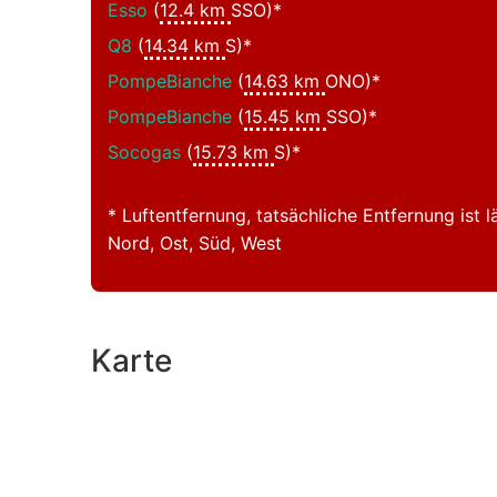
Esso
(
12.4 km
SSO)*
Q8
(
14.34 km
S)*
PompeBianche
(
14.63 km
ONO)*
PompeBianche
(
15.45 km
SSO)*
Socogas
(
15.73 km
S)*
* Luftentfernung, tatsächliche Entfernung ist l
Nord, Ost, Süd, West
Karte