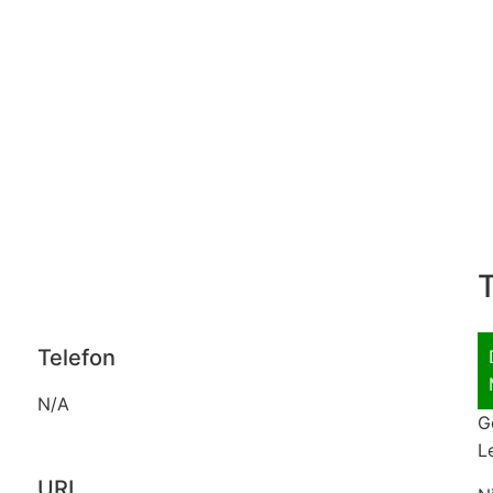
T
Telefon
N/A
G
L
URL