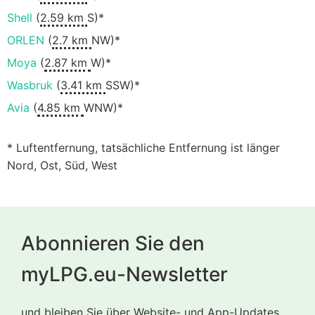
Shell
(
2.59 km
S)*
ORLEN
(
2.7 km
NW)*
Moya
(
2.87 km
W)*
Wasbruk
(
3.41 km
SSW)*
Avia
(
4.85 km
WNW)*
* Luftentfernung, tatsächliche Entfernung ist länger
Nord, Ost, Süd, West
Abonnieren Sie den
myLPG.eu-Newsletter
und bleiben Sie über Website- und App-Updates