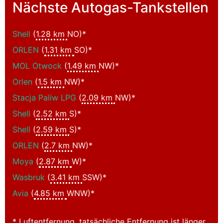
Nächste Autogas-Tankstellen
Shell
(
1.28 km
NO)*
ORLEN
(
1.31 km
SO)*
MOL Otwock
(
1.49 km
NW)*
Orlen
(
1.5 km
NW)*
Stacja Paliw LPG
(
2.09 km
NW)*
Shell
(
2.52 km
S)*
Shell
(
2.59 km
S)*
ORLEN
(
2.7 km
NW)*
Moya
(
2.87 km
W)*
Wasbruk
(
3.41 km
SSW)*
Avia
(
4.85 km
WNW)*
* Luftentfernung, tatsächliche Entfernung ist länger