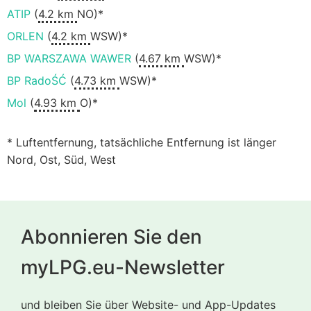
ATIP
(
4.2 km
NO)*
ORLEN
(
4.2 km
WSW)*
BP WARSZAWA WAWER
(
4.67 km
WSW)*
BP RadoŚĆ
(
4.73 km
WSW)*
Mol
(
4.93 km
O)*
* Luftentfernung, tatsächliche Entfernung ist länger
Nord, Ost, Süd, West
Abonnieren Sie den
myLPG.eu-Newsletter
und bleiben Sie über Website- und App-Updates