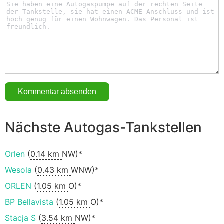
Nächste Autogas-Tankstellen
Orlen
(
0.14 km
NW)*
Wesola
(
0.43 km
WNW)*
ORLEN
(
1.05 km
O)*
BP Bellavista
(
1.05 km
O)*
Stacja S
(
3.54 km
NW)*