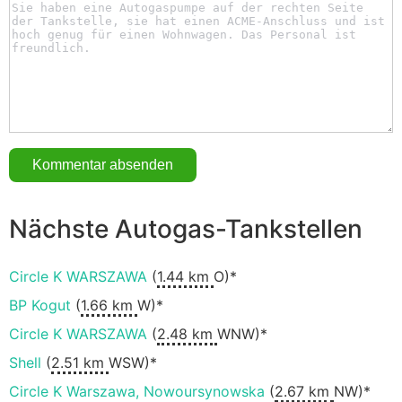
Nächste Autogas-Tankstellen
Circle K WARSZAWA
(
1.44 km
O)*
BP Kogut
(
1.66 km
W)*
Circle K WARSZAWA
(
2.48 km
WNW)*
Shell
(
2.51 km
WSW)*
Circle K Warszawa, Nowoursynowska
(
2.67 km
NW)*