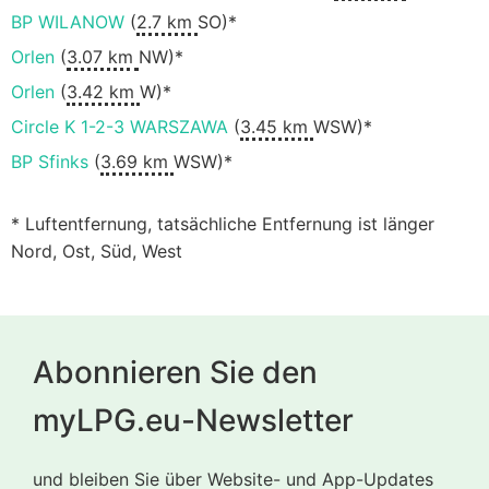
BP WILANOW
(
2.7 km
SO)*
Orlen
(
3.07 km
NW)*
Orlen
(
3.42 km
W)*
Circle K 1-2-3 WARSZAWA
(
3.45 km
WSW)*
BP Sfinks
(
3.69 km
WSW)*
* Luftentfernung, tatsächliche Entfernung ist länger
Nord, Ost, Süd, West
Abonnieren Sie den
myLPG.eu-Newsletter
und bleiben Sie über Website- und App-Updates