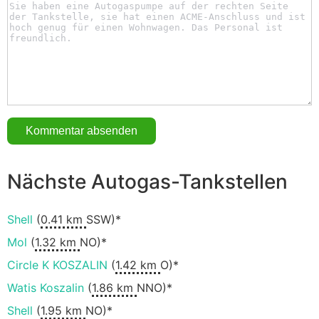
Nächste Autogas-Tankstellen
Shell
(
0.41 km
SSW)*
Mol
(
1.32 km
NO)*
Circle K KOSZALIN
(
1.42 km
O)*
Watis Koszalin
(
1.86 km
NNO)*
Shell
(
1.95 km
NO)*