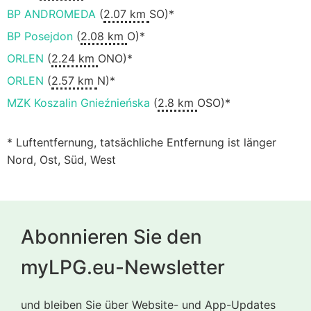
BP ANDROMEDA
(
2.07 km
SO)*
BP Posejdon
(
2.08 km
O)*
ORLEN
(
2.24 km
ONO)*
ORLEN
(
2.57 km
N)*
MZK Koszalin Gnieźnieńska
(
2.8 km
OSO)*
* Luftentfernung, tatsächliche Entfernung ist länger
Nord, Ost, Süd, West
Abonnieren Sie den
myLPG.eu-Newsletter
und bleiben Sie über Website- und App-Updates