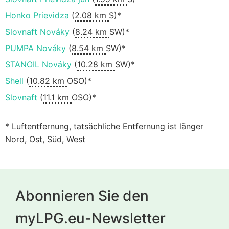
Honko Prievidza
(
2.08 km
S)*
Slovnaft Nováky
(
8.24 km
SW)*
PUMPA Nováky
(
8.54 km
SW)*
STANOIL Nováky
(
10.28 km
SW)*
Shell
(
10.82 km
OSO)*
Slovnaft
(
11.1 km
OSO)*
* Luftentfernung, tatsächliche Entfernung ist länger
Nord, Ost, Süd, West
Abonnieren Sie den
myLPG.eu-Newsletter