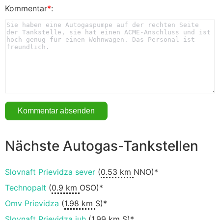
Kommentar
*
:
Nächste Autogas-Tankstellen
Slovnaft Prievidza sever
(
0.53 km
NNO)*
Technopalt
(
0.9 km
OSO)*
Omv Prievidza
(
1.98 km
S)*
Slovnaft Prievidza juh
(
1.99 km
S)*