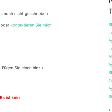
T
as noch nicht geschrieben
S
oder
kontaktieren Sie mich
.
L
A
L
A
A
 Fügen Sie einen hinzu.
S
T
A
S
Es ist kein
*