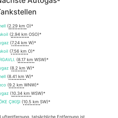
Nächste Autogas-
ankstellen
hell
(
2.29 km
O)*
ukoil
(
2.94 km
OSO)*
ygaz
(
7.24 km
W)*
ukoil
(
7.56 km
O)*
RGAVLI.
(
8.17 km
WSW)*
ygaz
(
8.2 km
W)*
hell
(
8.41 km
W)*
eco
(
9.2 km
WNW)*
ygaz
(
10.34 km
WSW)*
ÖKE ÇIKIŞI
(
10.5 km
SW)*
 Luftentfernung, tatsächliche Entfernung ist