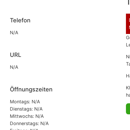
T
Telefon
N/A
G
L
URL
N
T
N/A
H
K
Öffnungszeiten
ha
Montags: N/A
Dienstags: N/A
Mittwochs: N/A
Donnerstags: N/A