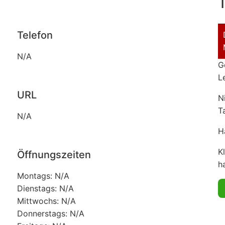
T
Telefon
N/A
G
L
URL
N
T
N/A
H
K
Öffnungszeiten
ha
Montags: N/A
Dienstags: N/A
Mittwochs: N/A
Donnerstags: N/A