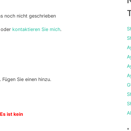
T
as noch nicht geschrieben
S
oder
kontaktieren Sie mich
.
S
A
A
A
A
 Fügen Sie einen hinzu.
G
S
S
A
Es ist kein
*