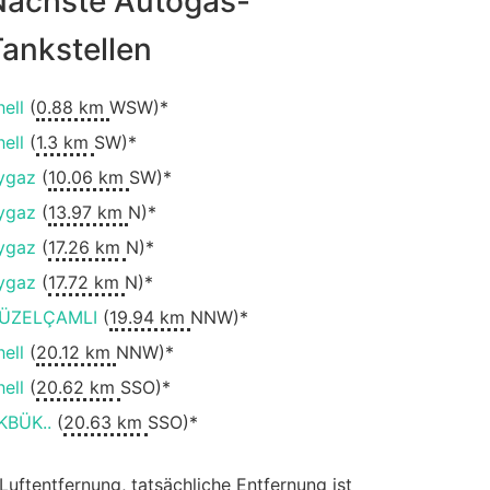
Nächste Autogas-
ankstellen
hell
(
0.88 km
WSW)*
hell
(
1.3 km
SW)*
ygaz
(
10.06 km
SW)*
ygaz
(
13.97 km
N)*
ygaz
(
17.26 km
N)*
ygaz
(
17.72 km
N)*
ÜZELÇAMLI
(
19.94 km
NNW)*
hell
(
20.12 km
NNW)*
hell
(
20.62 km
SSO)*
KBÜK..
(
20.63 km
SSO)*
 Luftentfernung, tatsächliche Entfernung ist