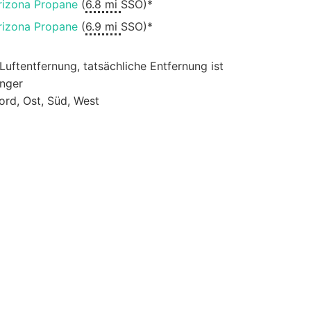
rizona Propane
(
6.8 mi
SSO)*
rizona Propane
(
6.9 mi
SSO)*
 Luftentfernung, tatsächliche Entfernung ist
änger
ord, Ost, Süd, West