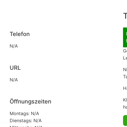
T
Telefon
N/A
G
L
URL
N
T
N/A
H
K
Öffnungszeiten
ha
Montags: N/A
Dienstags: N/A