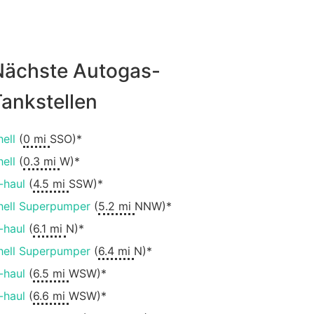
Nächste Autogas-
ankstellen
hell
(
0 mi
SSO)*
hell
(
0.3 mi
W)*
-haul
(
4.5 mi
SSW)*
hell Superpumper
(
5.2 mi
NNW)*
-haul
(
6.1 mi
N)*
hell Superpumper
(
6.4 mi
N)*
-haul
(
6.5 mi
WSW)*
-haul
(
6.6 mi
WSW)*