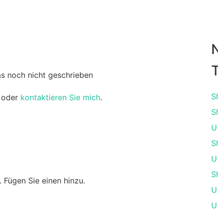
T
as noch nicht geschrieben
S
oder
kontaktieren Sie mich
.
S
U
S
U
S
 Fügen Sie einen hinzu.
U
U