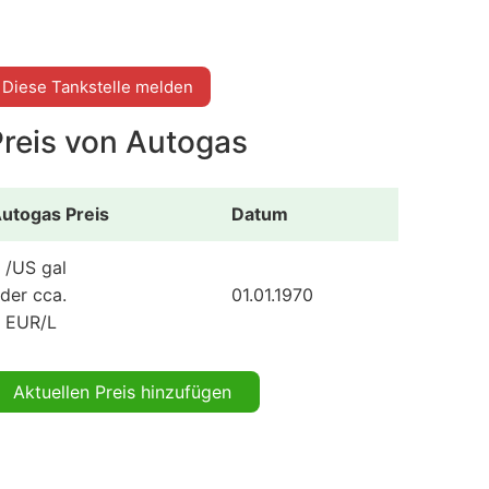
Diese Tankstelle melden
Preis von Autogas
utogas Preis
Datum
 /US gal
der cca.
01.01.1970
 EUR/L
Aktuellen Preis hinzufügen