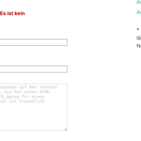
A
A
Es ist kein
*
l
N