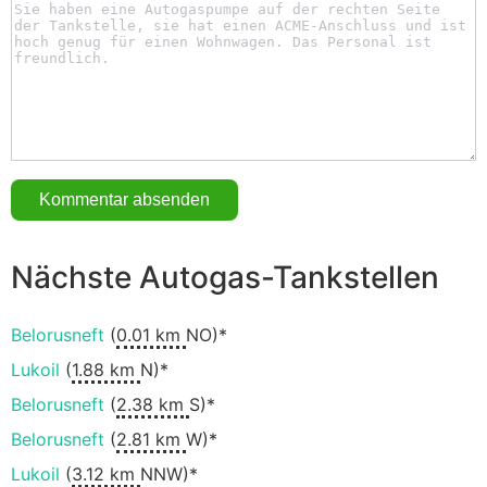
Nächste Autogas-Tankstellen
Belorusneft
(
0.01 km
NO)*
Lukoil
(
1.88 km
N)*
Belorusneft
(
2.38 km
S)*
Belorusneft
(
2.81 km
W)*
Lukoil
(
3.12 km
NNW)*