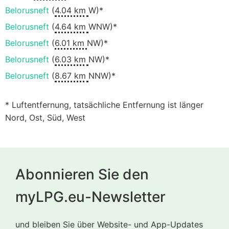
Belorusneft
(
4.04 km
W)*
Belorusneft
(
4.64 km
WNW)*
Belorusneft
(
6.01 km
NW)*
Belorusneft
(
6.03 km
NW)*
Belorusneft
(
8.67 km
NNW)*
* Luftentfernung, tatsächliche Entfernung ist länger
Nord, Ost, Süd, West
Abonnieren Sie den
myLPG.eu-Newsletter
und bleiben Sie über Website- und App-Updates